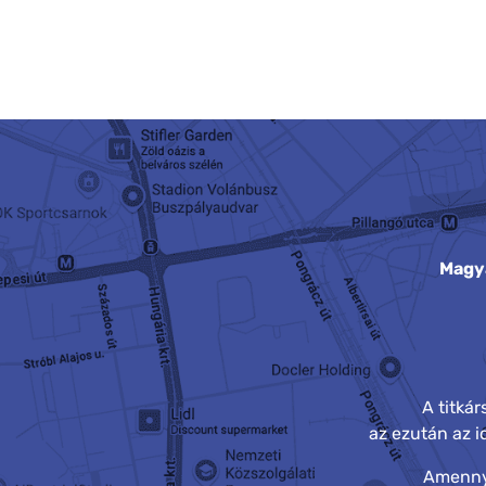
Magy
A titká
az ezután az 
Amennyi