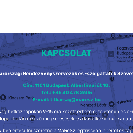
KAPCSOLAT
arországi Rendezvényszervezők és -szolgáltatók Szöve
Cím: 1101 Budapest, Albertirsai út 10.
Tel.: +36 30 478 2605
E-mail: titkarsag@maresz.hu
rság hétköznapokon 9-15 óra között érhető el telefonon és e-
időpont után érkező megkeresésekre a következő munkanapo
ben értesülni szeretne a MaReSz legfrissebb híreiről és tag