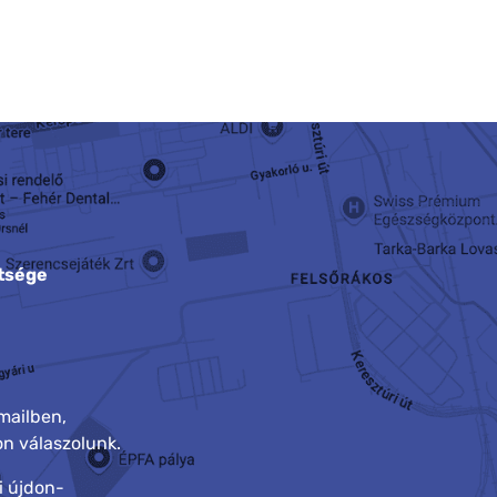
tsége
mailben,
n válaszolunk.
i újdon-