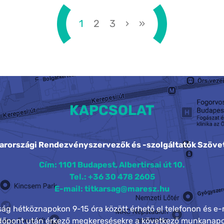
1
2
3
›
»
KAPCSOLAT
arországi Rendezvényszervezők és -szolgáltatók Szöve
Cím: 1101 Budapest, Albertirsai út 10.
Tel.: +36 30 478 2605
E-mail: titkarsag@maresz.hu
rság hétköznapokon 9-15 óra között érhető el telefonon és e-
időpont után érkező megkeresésekre a következő munkanapo