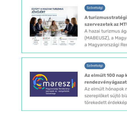
Szövetségi
A turizmusstratégi
szervezetek az MT
A hazai turizmus á
(MABEUSZ), a Magya
a Magyarországi Ren
Szövetségi
Az elmúlt 100 nap 
rendezvényágazat 
Az elmúlt hónapok m
szereplőket sújtó b
törekedett érdekképv