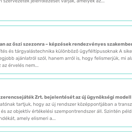
 szervezetek jelentkezését várják, amelyek az...
osan az őszi szezonra – képzések rendezvényes szakemb
tés és tárgyalástechnika különböző ügyféltípusoknak A sik
gjobb ajánlatról szól, hanem arról is, hogy felismerjük, mi 
 az érvelés nem...
zerencsejáték Zrt. bejelentését az új ügynökségi modell 
tónak tartjuk, hogy az új rendszer középpontjában a transz
 és az objektív értékelési szempontrendszer áll. Szintén pél
dékát, amely elismeri a...