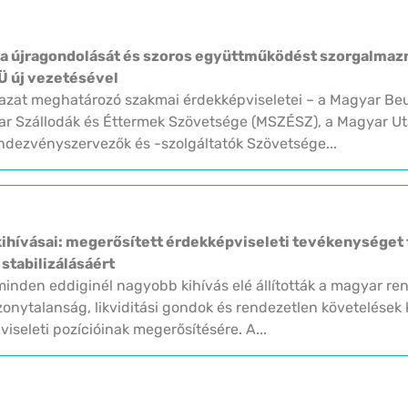
a újragondolását és szoros együttműködést szorgalmazna
Ü új vezetésével
gazat meghatározó szakmai érdekképviseletei – a Magyar Be
r Szállodák és Éttermek Szövetsége (MSZÉSZ), a Magyar Uta
dezvényszervezők és -szolgáltatók Szövetsége...
kihívásai: megerősített érdekképviseleti tevékenységet 
stabilizálásáért
inden eddiginél nagyobb kihívás elé állították a magyar re
izonytalanság, likviditási gondok és rendezetlen követelése
iseleti pozícióinak megerősítésére. A...