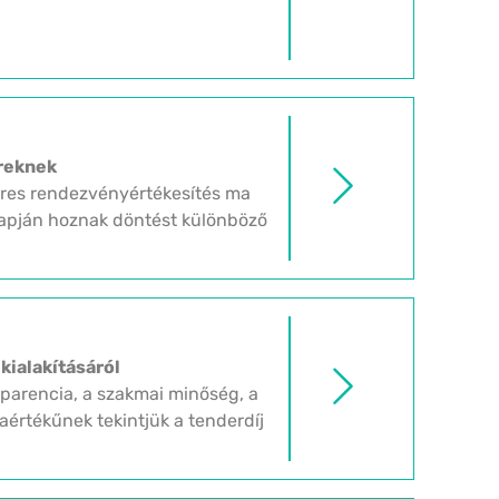
ereknek
eres rendezvényértékesítés ma
alapján hoznak döntést különböző
kialakításáról
parencia, a szakmai minőség, a
daértékűnek tekintjük a tenderdíj