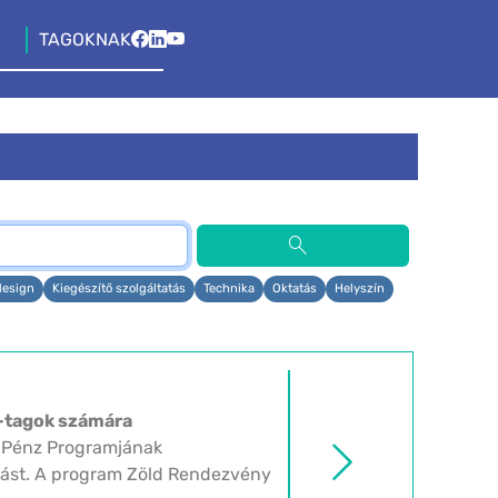
TAGOKNAK
search
design
Kiegészítő szolgáltatás
Technika
Oktatás
Helyszín
-tagok számára
 Pénz Programjának
ívást. A program Zöld Rendezvény