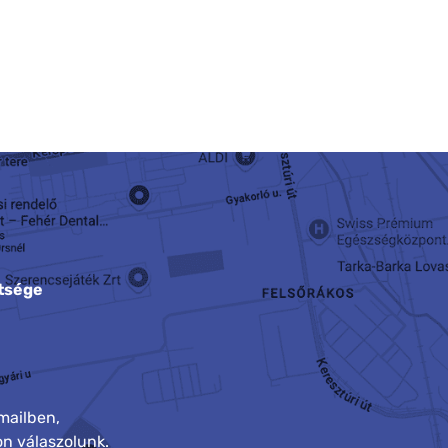
tsége
mailben,
n válaszolunk.