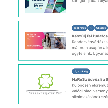
kategóriájában olyan
Tagi hírek
AI
Oktatás
Készülj fel tudat
Rendezvényértékesí
már nem csupán a le
ügyfeleink. Ugyanaz
Ügynökség
MaReSz üdvözli a S
Különösen előremuta
valódi piaci verseny
alkalmazásának szán