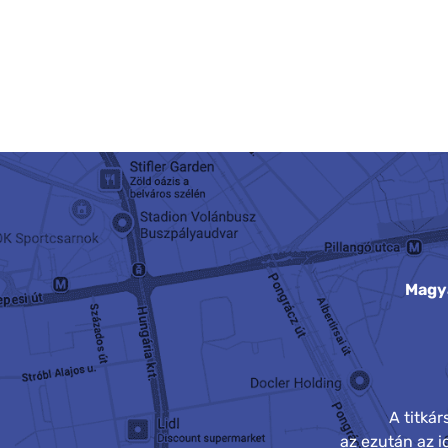
Magy
A titká
az ezután az 