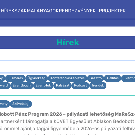
K
HÍREK
SZAKMAI ANYAGOK
RENDEZVÉNYEK
PROJEKTEK
Hírek
ny
Elismerés
Ügynökség
Konferenciaszervezés
Gasztró
Kiállítás
Event 
ward
EventTouch
EventHub
Pályázat
Podcast
Trendek
vény
Szövetségi
obott Pénz Program 2026 – pályázati lehetőség MaReSz
artnerként támogatja a KÖVET Egyesület Ablakon Bedobott
 örömmel ajánlja tagjai figyelmébe a 2026-os pályázati felh