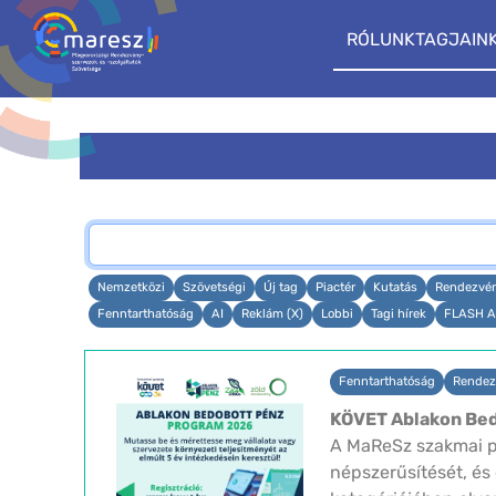
RÓLUNK
TAGJAIN
Nemzetközi
Szövetségi
Új tag
Piactér
Kutatás
Rendezvé
Fenntarthatóság
AI
Reklám (X)
Lobbi
Tagi hírek
FLASH A
Fenntarthatóság
Rendez
KÖVET Ablakon Bed
A MaReSz szakmai p
népszerűsítését, és