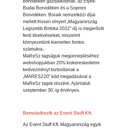
borvidéken gazdálkodnak; az Etyek-
Budai Borvidéken és a Soproni
Borvidéken. Boraik nemzetközi díjai
mellett frissen elnyert „Magyarország
Legszebb Birtoka 2022” díj is megerősíti
fenti törekvéseiket, miszerint
környezetünk kiemelten fontos
számukra.
MaReSz tagságuk megünnepléséhez
webshopjukban 20% kiskereskedelmi
kedvezményt biztosítanak a
„MARESZ20” kód megadásával a
MaReSz tagok részére. Ajánlatuk
szeptember 30.-ig érvényes.
Bemutatkozik az Event Stuff Kft.
Az Event Stuff Kft. Magyarország egyik