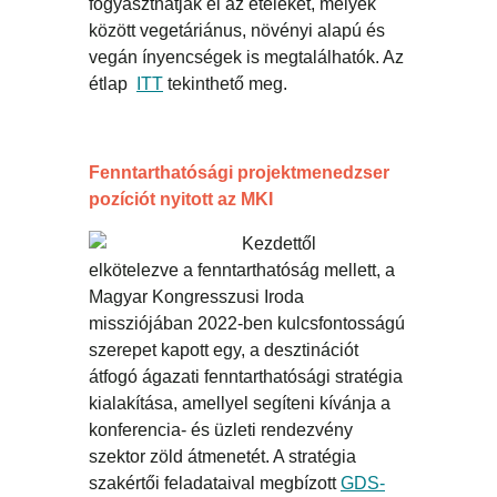
fogyaszthatják el az ételeket, melyek
között vegetáriánus, növényi alapú és
vegán ínyencségek is megtalálhatók. Az
étlap
ITT
tekinthető meg.
Fenntarthatósági projektmenedzser
pozíciót nyitott az MKI
Kezdettől
elkötelezve a fenntarthatóság mellett, a
Magyar Kongresszusi Iroda
missziójában 2022-ben kulcsfontosságú
szerepet kapott egy, a desztinációt
átfogó ágazati fenntarthatósági stratégia
kialakítása, amellyel segíteni kívánja a
konferencia- és üzleti rendezvény
szektor zöld átmenetét. A stratégia
szakértői feladataival megbízott
GDS-