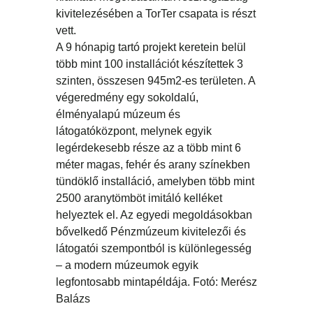
kivitelezésében a TorTer csapata is részt
vett.
A 9 hónapig tartó projekt keretein belül
több mint 100 installációt készítettek 3
szinten, összesen 945m2-es területen. A
végeredmény egy sokoldalú,
élményalapú múzeum és
látogatóközpont, melynek egyik
legérdekesebb része az a több mint 6
méter magas, fehér és arany színekben
tündöklő installáció, amelyben több mint
2500 aranytömböt imitáló kelléket
helyeztek el. Az egyedi megoldásokban
bővelkedő Pénzmúzeum kivitelezői és
látogatói szempontból is különlegesség
– a modern múzeumok egyik
legfontosabb mintapéldája. Fotó: Merész
Balázs