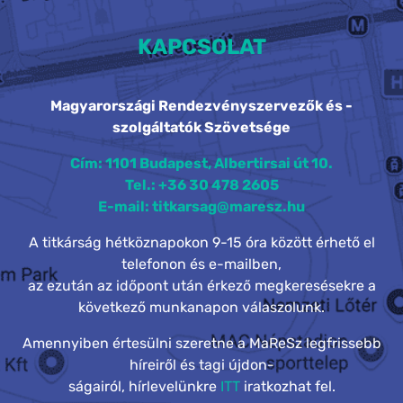
KAPCSOLAT
Magyarországi Rendezvényszervezők és -
szolgáltatók Szövetsége
Cím: 1101 Budapest, Albertirsai út 10.
Tel.: +36 30 478 2605
E-mail: titkarsag@maresz.hu
A titkárság hétköznapokon 9-15 óra között érhető el
telefonon és e-mailben,
az ezután az időpont után érkező megkeresésekre a
következő munkanapon válaszolunk.
Amennyiben értesülni szeretne a MaReSz legfrissebb
híreiről és tagi újdon-
ságairól, hírlevelünkre
ITT
iratkozhat fel.