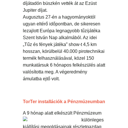
díjátadón büszkén vették át az Ezüst
Jupiter díjat.
Augusztus 27-én a hagyományoktól
ugyan eltérő időpontban, de sikeresen
lezajlott Európa legnagyobb tűzijátéka
Szent István Nap alkalmából. Az idei
„Tűz és fények játéka” show-t 4,5 km
hosszan, körülbelül 40.000 pirotechnikai
termék felhasználásával, közel 150
munkatársuk 6 hónapos felkészülés alatt
valósította meg. A végeredmény
ámulatba ejtő volt.
TorTer installációk a Pénzmúzeumban
A 9 hónap alatt e
lkészült Pénzmúzeum
különleges
kiállítási megoldásainak részletgazdag