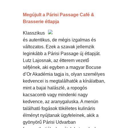
Megújult a Párisi Passage Café &
Brasserie étlapja
Klassziku
s
és autentikus, de mégis izgalmas és
változatos. Ezek a szavak jellemzik
leginkább a Párisi Passage új étlapját.
Lutz Lajosnak, az étterem vezető
séfjének, aki egyben a magyar Bocuse
d’Or Akadémia tagja is, olyan személyes
kedvencei is megtalálhatók a kínálatban,
mint a bajai halászlé, a ropogós
kacsacomb vagy mindenki nagy
kedvence, az aranygaluska. A menün
található fogások tökéletes kulináris
élményt nyújtanak ügyfeleinek, akik a
gyönyörű Párisi Udvarban