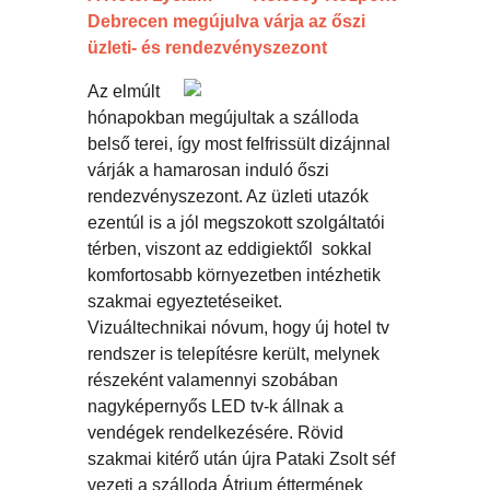
Debrecen megújulva várja az őszi
üzleti- és rendezvényszezont
Az elmúlt
hónapokban megújultak a szálloda
belső terei, így most felfrissült dizájnnal
várják a hamarosan induló őszi
rendezvényszezont. Az üzleti utazók
ezentúl is a jól megszokott szolgáltatói
térben, viszont az eddigiektől sokkal
komfortosabb környezetben intézhetik
szakmai egyeztetéseiket.
Vizuáltechnikai nóvum, hogy új hotel tv
rendszer is telepítésre került, melynek
részeként valamennyi szobában
nagyképernyős LED tv-k állnak a
vendégek rendelkezésére. Rövid
szakmai kitérő után újra Pataki Zsolt séf
vezeti a szálloda Átrium éttermének