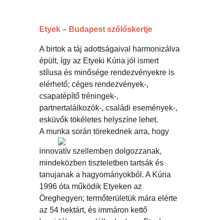
Etyek – Budapest szőlőskertje
A birtok a táj adottságaival harmonizálva
épült, így az Etyeki Kúria jól ismert
stílusa és minősége rendezvényekre is
elérhető; céges rendezvények-,
csapatépítő tréningek-,
partnertalálkozók-, családi események-,
esküvők tökéletes helyszíne lehet.
A munka során
törekednek arra, hogy
innovatív szellemben dolgozzanak,
mindeközben tiszteletben tartsák és
tanujanak a hagyományokból. A Kúria
1996 óta működik Etyeken az
Öreghegyen; termőterületük mára elérte
az 54 hektárt, és immáron kettő