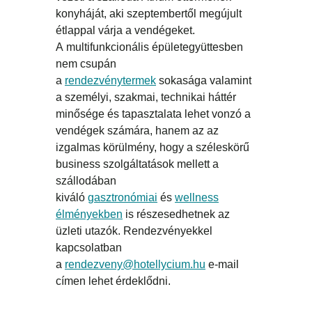
konyháját, aki szeptembertől megújult
étlappal várja a vendégeket.
A
multifunkcionális épületegyüttesben
nem csupán
a
rendezvénytermek
sokasága valamint
a személyi, szakmai, technikai háttér
minősége és tapasztalata lehet vonzó a
vendégek számára, hanem az az
izgalmas körülmény, hogy a széleskörű
business szolgáltatások mellett a
szállodában
kiváló
gasztronómiai
és
wellness
élményekben
is részesedhetnek az
üzleti utazók. Rendezvényekkel
kapcsolatban
a
rendezveny@hotellycium.hu
e-mail
címen lehet érdeklődni.