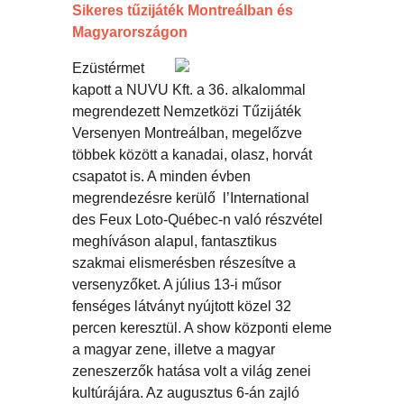
Sikeres tűzijáték Montreálban és
Magyarországon
Ezüstérmet
kapott a NUVU Kft. a 36. alkalommal
megrendezett Nemzetközi Tűzijáték
Versenyen Montreálban, megelőzve
többek között a kanadai, olasz, horvát
csapatot is. A minden évben
megrendezésre kerülő l’International
des Feux Loto-Québec-n való részvétel
meghíváson alapul, fantasztikus
szakmai elismerésben részesítve a
versenyzőket. A július 13-i műsor
fenséges látványt nyújtott közel 32
percen keresztül. A show központi eleme
a magyar zene, illetve a magyar
zeneszerzők hatása volt a világ zenei
kultúrájára. Az augusztus 6-án zajló