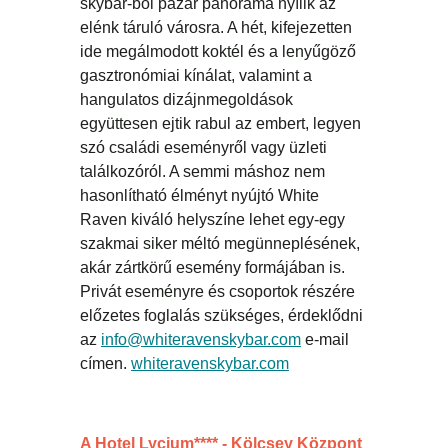
skybar-ból pazar panoráma nyílik az
elénk táruló városra. A hét, kifejezetten
ide megálmodott koktél és a lenyűgöző
gasztronómiai kínálat, valamint a
hangulatos dizájnmegoldások
együttesen ejtik rabul az embert, legyen
szó családi eseményről vagy üzleti
találkozóról. A semmi máshoz nem
hasonlítható élményt nyújtó White
Raven kiváló helyszíne lehet egy-egy
szakmai siker méltó megünneplésének,
akár zártkörű esemény formájában is.
Privát eseményre és csoportok részére
előzetes foglalás szükséges, érdeklődni
az
info@whiteravenskybar.com
e-mail
címen.
whiteravenskybar.com
A Hotel Lycium**** - Kölcsey Központ