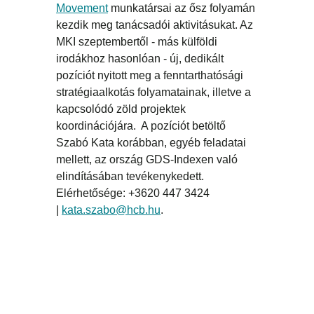
Movement
munkatársai az ősz folyamán
kezdik meg tanácsadói aktivitásukat. Az
MKI szeptembertől - más külföldi
irodákhoz hasonlóan - új, dedikált
pozíciót nyitott meg a fenntarthatósági
stratégiaalkotás folyamatainak, illetve a
kapcsolódó zöld projektek
koordinációjára. A pozíciót betöltő
Szabó Kata korábban, egyéb feladatai
mellett, az ország GDS-Indexen való
elindításában tevékenykedett.
Elérhetősége: +3620 447 3424
|
kata.szabo@hcb.hu
.