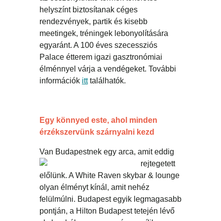
helyszínt biztosítanak céges
rendezvények, partik és kisebb
meetingek, tréningek lebonyolítására
egyaránt. A 100 éves szecessziós
Palace étterem igazi gasztronómiai
élménnyel várja a vendégeket. További
információk
itt
találhatók.
Egy könnyed este, ahol minden
érzékszervünk szárnyalni kezd
Van Budapest
nek egy arca, amit eddig
rejtegetett
előlünk. A White Raven skybar & lounge
olyan élményt kínál, amit nehéz
felülmúlni. Budapest egyik legmagasabb
pontján, a Hilton Budapest tetején lévő