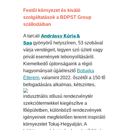
Festői környezet és kiváló
szolgáltatások a BDPST Group
szállodáiban
Andrássy Kúria &
A tarcali
Spa
gyönyörű helyszínen, 53 szobával
várja vendégeit, legyen szó üzleti vagy
privát események lebonyolításáról.
Kiemelkedő újdonságaink a régió
hagyományait újjáélesztő
Bobajka
Étt
erem
, valamint 2022. őszétől a 150 fő
befogadására alkalmas, két
szintes,
indusztriális stílusú rendezvénytér
szekciótermekkel kiegészítve a
főépületben, különböző rendezvények
igényeinek megfelelően teremt inspiráló
környezetet Tokaj-Hegyalján. A