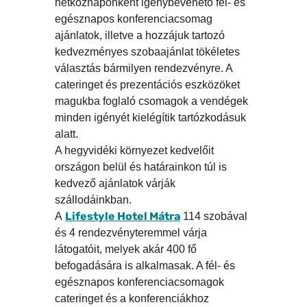
hétköznaponként igénybevehető fél- és
egésznapos konferenciacsomag
ajánlatok, illetve a hozzájuk tartozó
kedvezményes szobaajánlat tökéletes
választás bármilyen rendezvényre. A
cateringet és prezentációs eszközöket
magukba foglaló csomagok a vendégek
minden igényét kielégítik tartózkodásuk
alatt.
A hegyvidéki környezet kedvelőit
országon belül és határainkon túl is
kedvező ajánlatok várják
szállodáinkban.
Lifestyle Hotel Mátra
A
114 szobával
és 4 rendezvényteremmel várja
látogatóit, melyek akár 400 fő
befogadására is alkalmasak. A fél- és
egésznapos konferenciacsomagok
cateringet és a konferenciákhoz