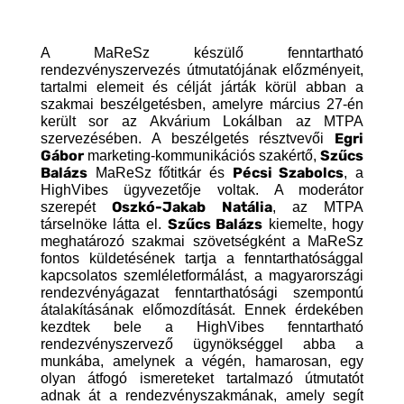
A MaReSz készülő fenntartható
rendezvényszervezés útmutatójának előzményeit,
tartalmi elemeit és célját járták körül abban a
szakmai beszélgetésben, amelyre március 27-én
került sor az Akvárium Lokálban az MTPA
Egri
szervezésében. A beszélgetés résztvevői
Gábor
Szűcs
marketing-kommunikációs szakértő,
Balázs
Pécsi Szabolcs
MaReSz főtitkár és
, a
HighVibes ügyvezetője voltak. A moderátor
Oszkó-Jakab Natália
szerepét
, az MTPA
Szűcs Balázs
társelnöke látta el.
kiemelte, hogy
meghatározó szakmai szövetségként a MaReSz
fontos küldetésének tartja a fenntarthatósággal
kapcsolatos szemléletformálást, a magyarországi
rendezvényágazat fenntarthatósági szempontú
átalakításának előmozdítását. Ennek érdekében
kezdtek bele a HighVibes fenntartható
rendezvényszervező ügynökséggel abba a
munkába, amelynek a végén, hamarosan, egy
olyan átfogó ismereteket tartalmazó útmutatót
adnak át a rendezvényszakmának, amely segít