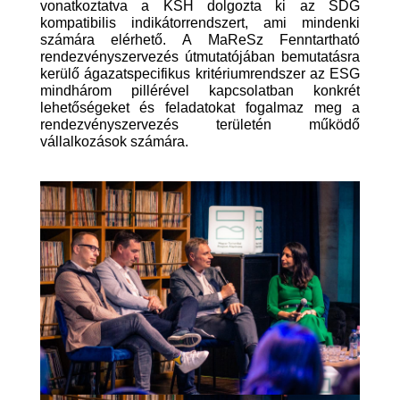
vonatkoztatva a KSH dolgozta ki az SDG
kompatibilis indikátorrendszert, ami mindenki
számára elérhető. A MaReSz Fenntartható
rendezvényszervezés útmutatójában bemutatásra
kerülő ágazatspecifikus kritériumrendszer az ESG
mindhárom pillérével kapcsolatban konkrét
lehetőségeket és feladatokat fogalmaz meg a
rendezvényszervezés területén működő
vállalkozások számára.