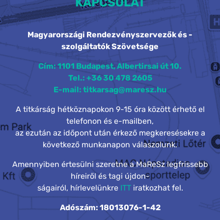
KAPCSOLAT
Magyarországi Rendezvényszervezők és -
szolgáltatók Szövetsége
Cím: 1101 Budapest, Albertirsai út 10.
Tel.: +36 30 478 2605
E-mail: titkarsag@maresz.hu
A titkárság hétköznapokon 9-15 óra között érhető el
telefonon és e-mailben,
az ezután az időpont után érkező megkeresésekre a
következő munkanapon válaszolunk.
Amennyiben értesülni szeretne a MaReSz legfrissebb
híreiről és tagi újdon-
ságairól, hírlevelünkre
ITT
iratkozhat fel.
Adószám: 18013076-1-42