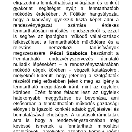
eligazodni a fenntarthatóság világában és konkrét
gyakorlati segítséget nyújt a fenntarthatóbb
működés érdekében. A Főtitkár hangsúlyozta,
hogy a kiadvány igyekszik tiszta képet adni a
rendezvényágazat számára érdekes
fenntarthatósági minősítési rendszerekről is, ezzel
is segítve az iparágban működő vállalkozások
felkészülését a fenntarthatóbb működésre és a
releváns nemzetközi tanúsítványok
Pécsi Szabolcs
megszerzésére.
beszámolt a
Fenntartható rendezvényszervezés útmutató
nulladik lépéseként – a rendezvényszakmában
működő cégek körében – végzett kutatásokról,
melyekből kiderült, hogy jelenleg a szolgáltatók
részéről még erősebben jelenik meg az igény a
fenntartható megoldások iránt, mint az ügyfelek
körében. Ezért fontos feladat lesz az ügyfelek
hatékonyabb meggyőzése és bevonása, ami
elsősorban a fenntarthatóbb működés gazdasági
előnyeit is igazoló konkrét adatok gyűjtésével és
bemutatásával lehetséges. A kutatások rámutattak
arra is, hogy a rendezvényszakmában még
kevéssé ismertek a fenntartható minősítési
szabványok, amelyekre azonban komoly igény