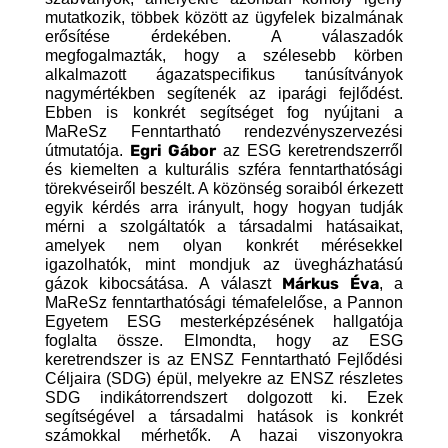
mutatkozik, többek között az ügyfelek bizalmának
erősítése érdekében. A válaszadók
megfogalmazták, hogy a szélesebb körben
alkalmazott ágazatspecifikus tanúsítványok
nagymértékben segítenék az iparági fejlődést.
Ebben is konkrét segítséget fog nyújtani a
MaReSz Fenntartható rendezvényszervezési
Egri Gábor
útmutatója.
az ESG keretrendszerről
és kiemelten a kulturális szféra fenntarthatósági
törekvéseiről beszélt. A közönség soraiból érkezett
egyik kérdés arra irányult, hogy hogyan tudják
mérni a szolgáltatók a társadalmi hatásaikat,
amelyek nem olyan konkrét mérésekkel
igazolhatók, mint mondjuk az üvegházhatású
Márkus Éva
gázok kibocsátása. A választ
, a
MaReSz fenntarthatósági témafelelőse, a Pannon
Egyetem ESG mesterképzésének hallgatója
foglalta össze. Elmondta, hogy az ESG
keretrendszer is az ENSZ Fenntartható Fejlődési
Céljaira (SDG) épül, melyekre az ENSZ részletes
SDG indikátorrendszert dolgozott ki. Ezek
segítségével a társadalmi hatások is konkrét
számokkal mérhetők. A hazai viszonyokra