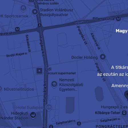
Magy
A titká
az ezután az 
Amennyi