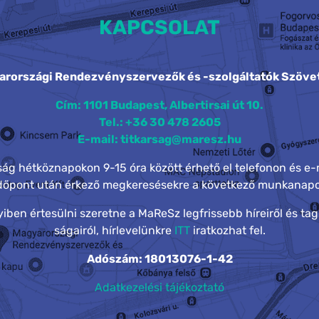
KAPCSOLAT
arországi Rendezvényszervezők és -szolgáltatók Szöve
Cím: 1101 Budapest, Albertirsai út 10.
Tel.: +36 30 478 2605
E-mail: titkarsag@maresz.hu
rság hétköznapokon 9-15 óra között érhető el telefonon és e-
időpont után érkező megkeresésekre a következő munkanapo
ben értesülni szeretne a MaReSz legfrissebb híreiről és tag
ságairól, hírlevelünkre
ITT
iratkozhat fel.
Adószám: 18013076-1-42
Adatkezelési tájékoztató