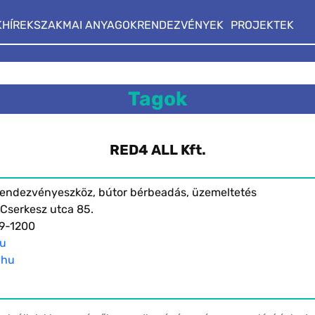
K
HÍREK
SZAKMAI ANYAGOK
RENDEZVÉNYEK
PROJEKTEK
Tagok
RED4 ALL Kft.
 rendezvényeszköz, bútor bérbeadás, üzemeltetés
 Cserkesz utca 85.
99-1200
hu
.hu