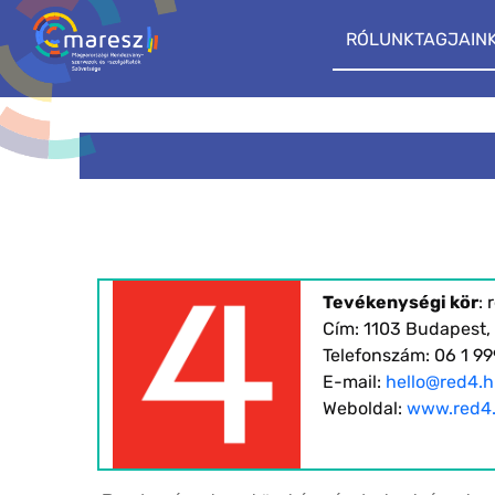
RÓLUNK
TAGJAIN
Tevékenységi kör
:
Cím: 1103 Budapest,
Telefonszám: 06 1 9
E-mail:
hello@red4.
Weboldal:
www.red4