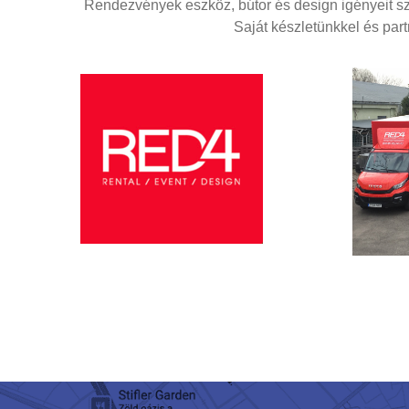
Rendezvények eszköz, bútor és design igényeit szol
Saját készletünkkel és par