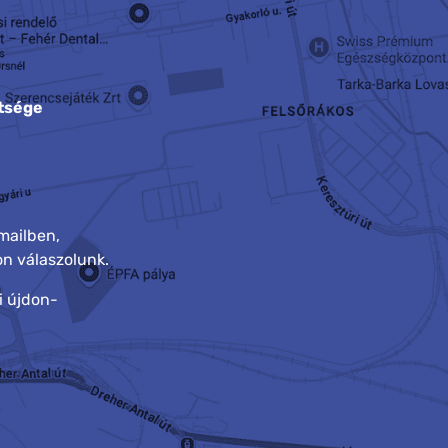
tsége
mailben,
n válaszolunk.
i újdon-