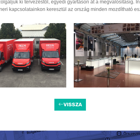
gáljuk ki tervezéstől, egyedi gyártáson át a megvalósításig. Ins
tneri kapcsolatainkon keresztül az ország minden mozdítható e
VISSZA