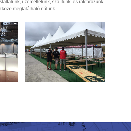
tallálunk, üzemeltetünk, szálltunk, és raktározunk.
szköze megtalálható nálunk.