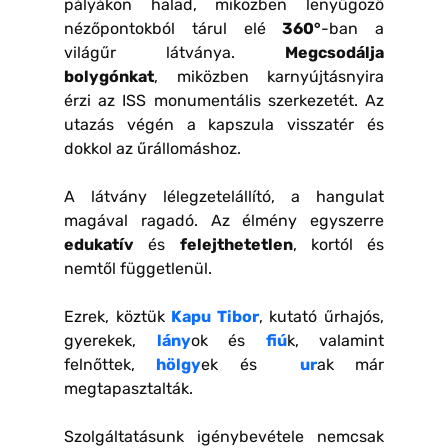
pályákon halad, miközben lenyűgöző
nézőpontokból tárul elé
360°
-ban a
világűr látványa.
Megcsodálja
bolygónkat
, miközben karnyújtásnyira
érzi az ISS monumentális szerkezetét. Az
utazás végén a kapszula visszatér és
dokkol az űrállomáshoz.
A látvány lélegzetelállító, a hangulat
magával ragadó. Az élmény egyszerre
edukatív
és
felejthetetlen
, kortól és
nemtől függetlenül.
Ezrek, köztük
Kapu Tibor
, kutató űrhajós,
gyerekek,
lány
ok és
fiú
k, valamint
felnőttek,
hölgy
ek és
ur
ak már
megtapasztalták.
Szolgáltatásunk igénybevétele nemcsak