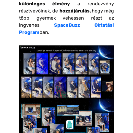
különleges élmény
a rendezvény
résztvevőinek, de
hozzájárulás,
hogy még
több gyermek vehessen részt az
ingyenes
SpaceBuzz Oktatási
Program
ban.