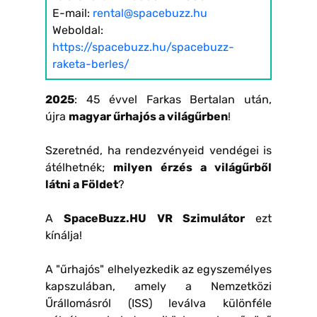
E-mail:
rental@spacebuzz.hu
Weboldal:
https://spacebuzz.hu/spacebuzz-
raketa-berles/
2025
: 45 évvel Farkas Bertalan után,
újra
magyar űrhajós a világűrben
!
Szeretnéd, ha rendezvényeid vendégei is
átélhetnék;
milyen érzés a világűrből
látni a Földet
?
A
SpaceBuzz.HU VR Szimulátor
ezt
kínálja!
A "űrhajós" elhelyezkedik az egyszemélyes
kapszulában, amely a Nemzetközi
Űrállomásról (ISS) leválva különféle