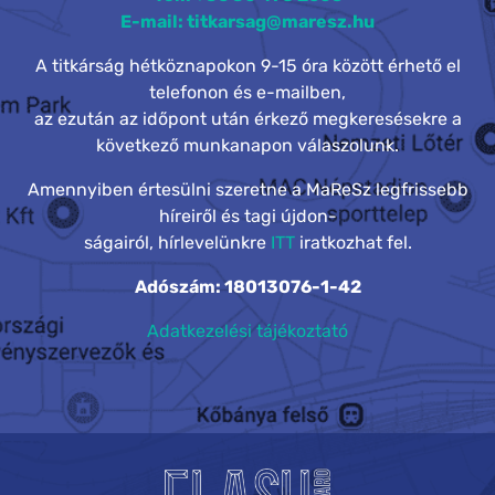
E-mail: titkarsag@maresz.hu
A titkárság hétköznapokon 9-15 óra között érhető el
telefonon és e-mailben,
az ezután az időpont után érkező megkeresésekre a
következő munkanapon válaszolunk.
Amennyiben értesülni szeretne a MaReSz legfrissebb
híreiről és tagi újdon-
ságairól, hírlevelünkre
ITT
iratkozhat fel.
Adószám: 18013076-1-42
Adatkezelési tájékoztató