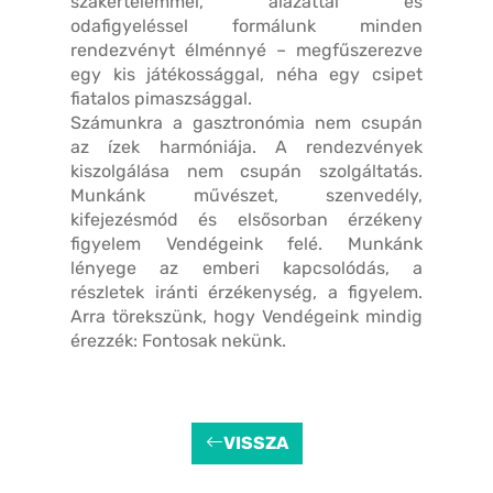
szakértelemmel, alázattal és
odafigyeléssel formálunk minden
rendezvényt élménnyé – megfűszerezve
egy kis játékossággal, néha egy csipet
fiatalos pimaszsággal.
Számunkra a gasztronómia nem csupán
az ízek harmóniája. A rendezvények
kiszolgálása nem csupán szolgáltatás.
Munkánk művészet, szenvedély,
kifejezésmód és elsősorban érzékeny
figyelem Vendégeink felé. Munkánk
lényege az emberi kapcsolódás, a
részletek iránti érzékenység, a figyelem.
Arra törekszünk, hogy Vendégeink mindig
érezzék: Fontosak nekünk.
VISSZA