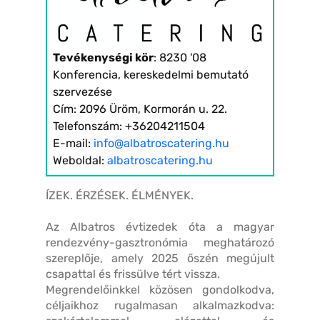
Tevékenységi kör
: 8230 '08
Konferencia, kereskedelmi bemutató
szervezése
Cím: 2096 Üröm, Kormorán u. 22.
Telefonszám: +36204211504
E-mail:
info@albatroscatering.hu
Weboldal:
albatroscatering.hu
ÍZEK. ÉRZÉSEK. ÉLMÉNYEK.
Az Albatros évtizedek óta a magyar
rendezvény-gasztronómia meghatározó
szereplője, amely 2025 őszén megújult
csapattal és frissülve tért vissza.
Megrendelőinkkel közösen gondolkodva,
céljaikhoz rugalmasan alkalmazkodva: