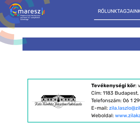
RÓLUNK
TAGJAIN
Tevékenységi kör
:
Cím: 1183 Budapest, Ü
Telefonszám: 06 1 2
E-mail:
zila.laszlo@z
Weboldal:
www.zilak