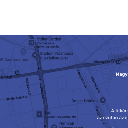
Magy
A titká
az ezután az 