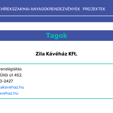
K
HÍREK
SZAKMAI ANYAGOK
RENDEZVÉNYEK
PROJEKTEK
Tagok
Zila Kávéház Kft.
 vendéglátás
llői út 452.
90-2427
ilakavehaz.hu
avehaz.hu