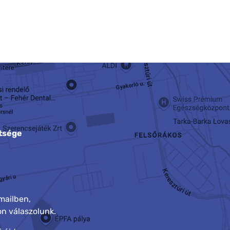
tsége
mailben,
n válaszolunk.