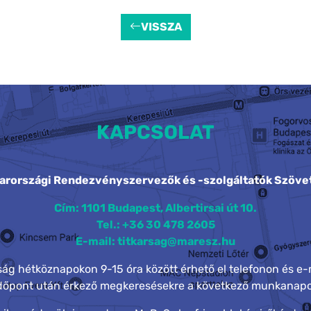
VISSZA
KAPCSOLAT
arországi Rendezvényszervezők és -szolgáltatók Szöve
Cím: 1101 Budapest, Albertirsai út 10.
Tel.: +36 30 478 2605
E-mail: titkarsag@maresz.hu
rság hétköznapokon 9-15 óra között érhető el telefonon és e-
időpont után érkező megkeresésekre a következő munkanapo