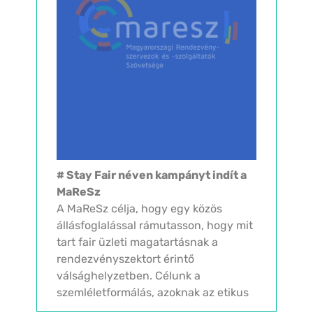
# Stay Fair néven kampányt indít a
MaReSz
A MaReSz célja, hogy egy közös
állásfoglalással rámutasson, hogy mit
tart fair üzleti magatartásnak a
rendezvényszektort érintő
válsághelyzetben. Célunk a
szemléletformálás, azoknak az etikus
szakmai normáknak a rögzítése,