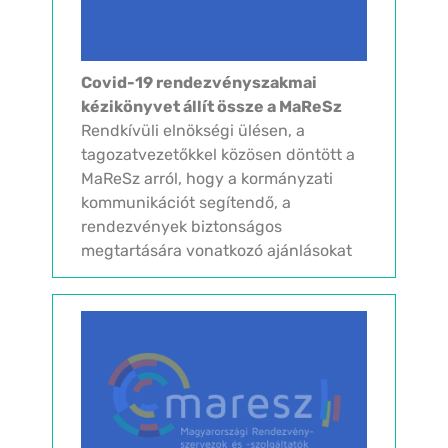
Covid-19 rendezvényszakmai
kézikönyvet állít össze a MaReSz
Rendkívüli elnökségi ülésen, a
tagozatvezetőkkel közösen döntött a
MaReSz arról, hogy a kormányzati
kommunikációt segítendő, a
rendezvények biztonságos
megtartására vonatkozó ajánlásokat
tartalmazó COVID-19 rendezvény
kézikönyvet készítünk. Elsődleges
célunk, a...