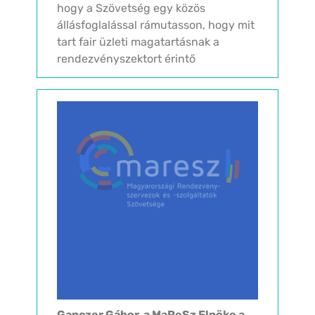
hogy a Szövetség egy közös
állásfoglalással rámutasson, hogy mit
tart fair üzleti magatartásnak a
rendezvényszektort érintő
válsághelyzetben. Már több mint
80000 emberhez elért az a videó,
melyben rendezvényügynökségek,...
Ganczer Gábor, a MaReSz Elnöke a