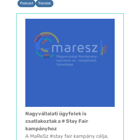
Podcast
Trendek
Nagyvállalati ügyfelek is
csatlakoztak a # Stay Fair
kampányhoz
A MaReSz #stay fair kampány célja,