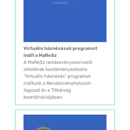
Virtuális háznézések programot
indít a MaReSz
A MaReSz rendezvényszervezői
oldalának kezdeményezésére
"Virtuális háznézés" programot
indítunk a Rendezvényhelyszín
tagozat és a Titkárság
kooridinációjában.
Rendezvényhelyszíneink előre
meghatározott időpontokban On-line
"bejárásokat" kínálnak, hogy ebben a
válságos...