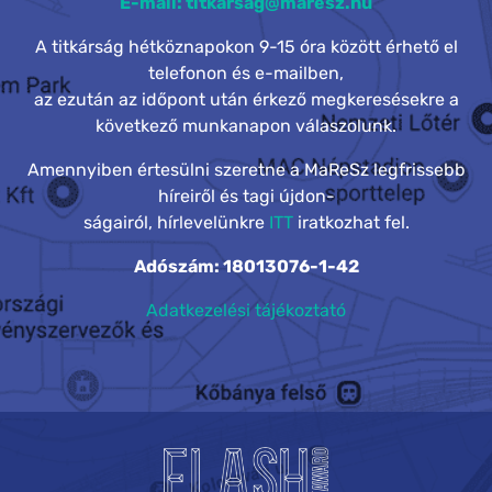
E-mail: titkarsag@maresz.hu
A titkárság hétköznapokon 9-15 óra között érhető el
telefonon és e-mailben,
az ezután az időpont után érkező megkeresésekre a
következő munkanapon válaszolunk.
Amennyiben értesülni szeretne a MaReSz legfrissebb
híreiről és tagi újdon-
ságairól, hírlevelünkre
ITT
iratkozhat fel.
Adószám: 18013076-1-42
Adatkezelési tájékoztató