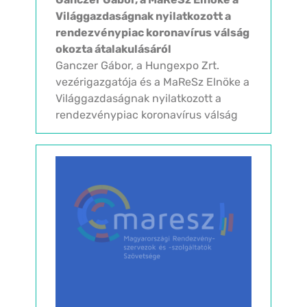
Világgazdaságnak nyilatkozott a
rendezvénypiac koronavírus válság
okozta átalakulásáról
Ganczer Gábor, a Hungexpo Zrt.
vezérigazgatója és a MaReSz Elnöke a
Világgazdaságnak nyilatkozott a
rendezvénypiac koronavírus válság
okozta átalakulásáról : „Drágábban,
de éledhet a rendezvénypiac” A
koronavírus-járványt követően a
szigorúbb előírások...