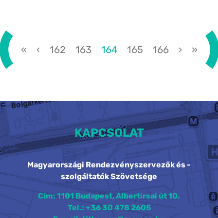
amelyek hosszú távon kihatnak az
üzletmenetre és...
«
‹
162
163
164
165
166
›
»
KAPCSOLAT
Magyarországi Rendezvényszervezők és -
szolgáltatók Szövetsége
Cím: 1101 Budapest, Albertirsai út 10.
Tel.: +36 30 478 2605