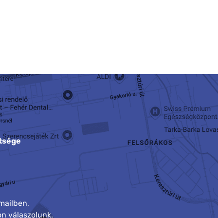
tsége
mailben,
n válaszolunk.