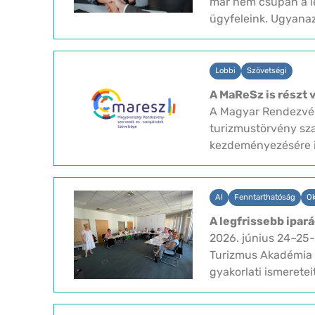
már nem csupán a le
ügyfeleink. Ugyanaz
Lobbi
Szövetségi
A MaReSz is részt 
A Magyar Rendezvén
turizmustörvény sza
kezdeményezésére ind
AI
Fenntarthatóság
Ok
A legfrissebb ipar
2026. június 24–25
Turizmus Akadémia a
gyakorlati ismereteit