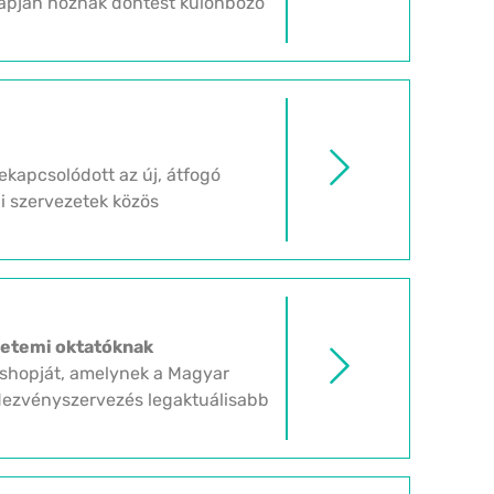
alapján hoznak döntést különböző
kapcsolódott az új, átfogó
i szervezetek közös
yetemi oktatóknak
kshopját, amelynek a Magyar
ndezvényszervezés legaktuálisabb