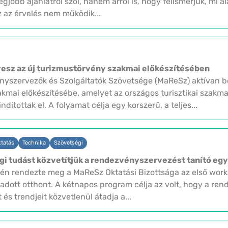
gjobb ajánlatról szól, hanem arról is, hogy felismerjük, mi 
 az érvelés nem működik...
vesz az új turizmustörvény szakmai előkészítésében
yszervezők és Szolgáltatók Szövetsége (MaReSz) aktívan be
kmai előkészítésébe, amelyet az országos turisztikai szakma
ítottak el. A folyamat célja egy korszerű, a teljes...
tatás
Technika
Szövetségi
ági tudást közvetítjük a rendezvényszervezést tanító eg
-én rendezte meg a MaReSz Oktatási Bizottsága az első wor
dott otthont. A kétnapos program célja az volt, hogy a re
 és trendjeit közvetlenül átadja a...