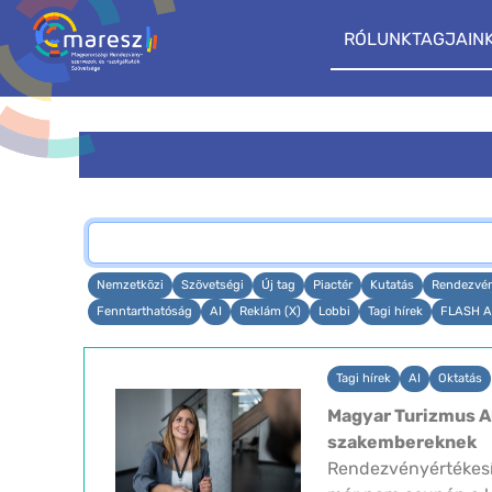
RÓLUNK
TAGJAIN
Nemzetközi
Szövetségi
Új tag
Piactér
Kutatás
Rendezvé
Fenntarthatóság
AI
Reklám (X)
Lobbi
Tagi hírek
FLASH A
Tagi hírek
AI
Oktatás
Magyar Turizmus A
szakembereknek
Rendezvényértékesí