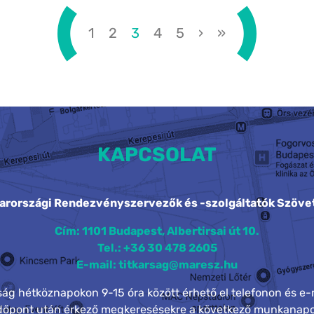
1
2
3
4
5
›
»
KAPCSOLAT
arországi Rendezvényszervezők és -szolgáltatók Szöve
Cím: 1101 Budapest, Albertirsai út 10.
Tel.: +36 30 478 2605
E-mail: titkarsag@maresz.hu
rság hétköznapokon 9-15 óra között érhető el telefonon és e-
időpont után érkező megkeresésekre a következő munkanapo