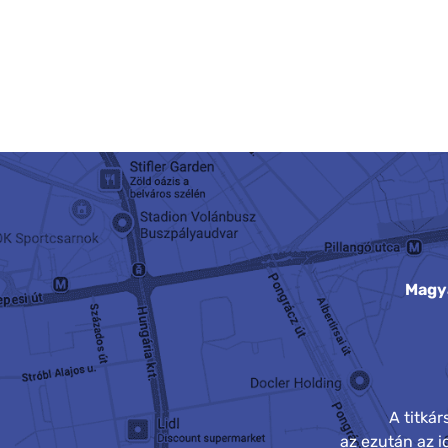
Magy
A titká
az ezután az 