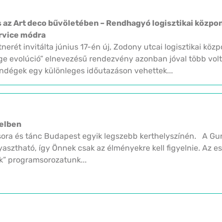
az Art deco bűvöletében – Rendhagyó logisztikai közpo
rvice módra
tnerét invitálta június 17-én új, Zodony utcai logisztikai kö
age evolúció” elnevezésű rendezvény azonban jóval több vo
endégek egy különleges időutazáson vehettek...
delben
sora és tánc Budapest egyik legszebb kerthelyszínén. A Gu
asztható, így Önnek csak az élményekre kell figyelnie. Az e
k” programsorozatunk...