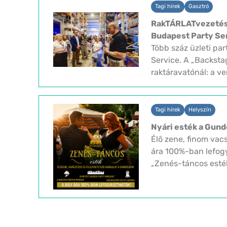
Tagi hírek
Gasztró
RakTÁRLATvezetés 
Budapest Party Se
Több száz üzleti par
Service. A „Backst
raktáravatónál: a v
Tagi hírek
Helyszín
Nyári esték a Gun
Élő zene, finom vac
ára 100%-ban lefogy
„Zenés-táncos esté