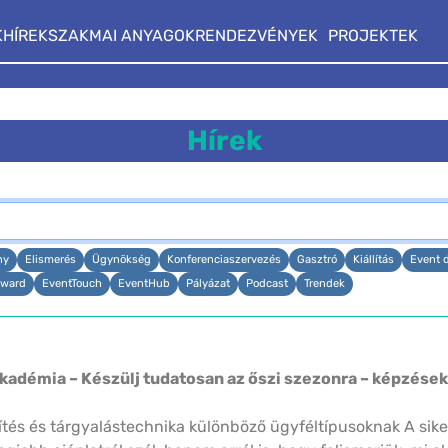
K
HÍREK
SZAKMAI ANYAGOK
RENDEZVÉNYEK
PROJEKTEK
Hírek
ny
Elismerés
Ügynökség
Konferenciaszervezés
Gasztró
Kiállítás
Event 
ward
EventTouch
EventHub
Pályázat
Podcast
Trendek
kadémia – Készülj tudatosan az őszi szezonra – képzés
tés és tárgyalástechnika különböző ügyféltípusoknak A sik