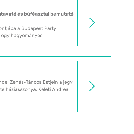
ntavató és büféasztal bemutató
zpontjába a Budapest Party
lt egy hagyományos
ndel Zenés-Táncos Estjein a jegy
ste háziasszonya: Keleti Andrea