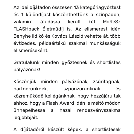
Az idei díjátadón összesen 13 kategóriagyőztest
és 1 különdíjast köszönthettünk a színpadon,
valamint átadásra került két MaReSz
FLASHback Életműdíj is. Az elismerést idén
Benyhe Ildikó és Kovács László vehette át, több
évtizedes, példaértékű szakmai munkásságuk
elismeréseként.
Gratulálunk minden győztesnek és shortlistes
pályázónak!
Köszönjük minden pályázónak, zsűritagnak,
partnerünknek, szponzorunknak és
közreműködő kollégánknak, hogy hozzájárultak
ahhoz, hogy a Flash Award idén is méltó módon
ünnepelhesse a hazai rendezvényszakma
legjobbjait.
A díjátadóról készült képek, a shortlistesek