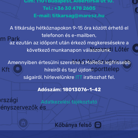
Cím: 1101 Budapest, Albertirsai út 10.
Tel.: +36 30 478 2605
E-mail: titkarsag@maresz.hu
A titkárság hétköznapokon 9-15 óra között érhető el
telefonon és e-mailben,
az ezután az időpont után érkező megkeresésekre a
következő munkanapon válaszolunk.
Amennyiben értesülni szeretne a MaReSz legfrissebb
híreiről és tagi újdon-
ságairól, hírlevelünkre
ITT
iratkozhat fel.
Adószám: 18013076-1-42
Adatkezelési tájékoztató