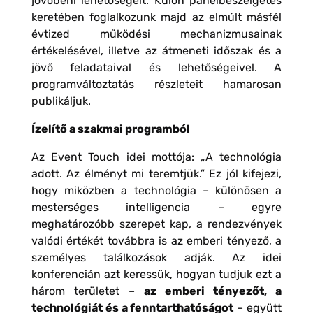
jövőbeni lehetőségeit. Külön panelbeszélgetés
keretében foglalkozunk majd az elmúlt másfél
évtized működési mechanizmusainak
értékelésével, illetve az átmeneti időszak és a
jövő feladataival és lehetőségeivel. A
programváltoztatás részleteit hamarosan
publikáljuk.
Ízelítő a szakmai programból
Az Event Touch idei mottója: „A technológia
adott. Az élményt mi teremtjük.” Ez jól kifejezi,
hogy miközben a technológia – különösen a
mesterséges intelligencia – egyre
meghatározóbb szerepet kap, a rendezvények
valódi értékét továbbra is az emberi tényező, a
személyes találkozások adják. Az idei
konferencián azt keressük, hogyan tudjuk ezt a
három területet –
az emberi tényezőt, a
technológiát és a fenntarthatóságot
– együtt