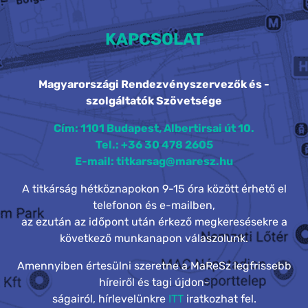
KAPCSOLAT
Magyarországi Rendezvényszervezők és -
szolgáltatók Szövetsége
Cím: 1101 Budapest, Albertirsai út 10.
Tel.: +36 30 478 2605
E-mail: titkarsag@maresz.hu
A titkárság hétköznapokon 9-15 óra között érhető el
telefonon és e-mailben,
az ezután az időpont után érkező megkeresésekre a
következő munkanapon válaszolunk.
Amennyiben értesülni szeretne a MaReSz legfrissebb
híreiről és tagi újdon-
ságairól, hírlevelünkre
ITT
iratkozhat fel.