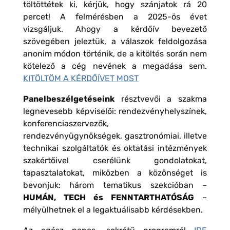
töltöttétek ki, kérjük, hogy szánjatok rá 20
percet! A felmérésben a 2025-ös évet
vizsgáljuk. Ahogy a kérdőív bevezető
szövegében jeleztük, a válaszok feldolgozása
anonim módon történik, de a kitöltés során nem
kötelező a cég nevének a megadása sem.
KITÖLTÖM A KÉRDŐÍVET MOST
Panelbeszélgetéseink
résztvevői a szakma
legnevesebb képviselői: rendezvényhelyszínek,
konferenciaszervezők,
rendezvényügynökségek, gasztronómiai, illetve
technikai szolgáltatók és oktatási intézmények
szakértőivel cserélünk gondolatokat,
tapasztalatokat, miközben a közönséget is
bevonjuk: három tematikus szekcióban –
HUMÁN, TECH és FENNTARTHATÓSÁG
–
mélyülhetnek el a legaktuálisabb kérdésekben.