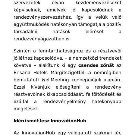
szervezetek olyan kezdeményezéseket
képviselnek, amelyek jól kapcsolódnak a
rendezvényszervezéshez, így a velük való
együttműködés hatékonyan támogatja a pozitív
társadalmi hatások elérését a
rendezvényágazatban is.
Szintén a fenntarthatósághoz és a résztvevői
jólléthez kapcsolódva, – a nemzetközi trendeket
követve – alakítunk ki egy
csendes zónát
az
Ensana Hotels Margitszigettel, a nemrégiben
bemutatott WellMeeting koncepciójuk alapján.
Ezzel kívánjuk elősegíteni a rendezvény
résztvevőinek kikapcsolódását, feltöltődését és
ezáltal a rendezvényélmény hatékonyabb
megélését.
Idén ismét lesz InnovationHub
Az InnovationHub egy válogatott szakmai tér,