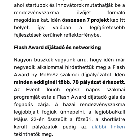
ahol startupok és innovátorok mutathatják be a
rendezvényszakma jövőjét formáló
megoldásaikat. Idén
összesen 7 projekt
kap itt
helyet, így valóban a legígéretesebb
fejlesztések kerülnek reflektorfénybe.
Flash Award díjátadó és networking
Nagyon büszkék vagyunk arra, hogy idén már
negyedik alkalommal hirdethettük meg a Flash
Award by MaReSz szakmai díjpályázatot. Idén
minden eddiginél több, 78 pályázat érkezett
.
Az Event Touch egész napos szakmai
programját este a Flash Award díjátadó gála és
fogadás zárja. A hazai rendezvényszakma
legjobbjait fogjuk ünnepelni, a legjobbakkal!
Május 22-én összeült a főzsűri, a shortlistre
került pályázatok pedig az
alábbi linken
tekinthetők meg.