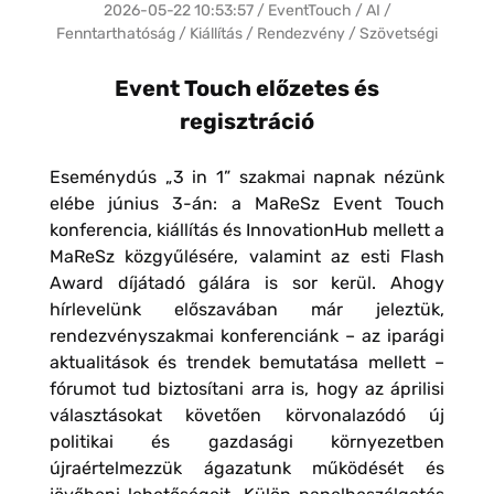
2026-05-22 10:53:57 / EventTouch / AI /
Fenntarthatóság / Kiállítás / Rendezvény / Szövetségi
Event Touch előzetes és
regisztráció
Eseménydús „3 in 1” szakmai napnak nézünk
elébe június 3-án: a MaReSz Event Touch
konferencia, kiállítás és InnovationHub mellett a
MaReSz közgyűlésére, valamint az esti Flash
Award díjátadó gálára is sor kerül. Ahogy
hírlevelünk előszavában már jeleztük,
rendezvényszakmai konferenciánk – az iparági
aktualitások és trendek bemutatása mellett –
fórumot tud biztosítani arra is, hogy az áprilisi
választásokat követően körvonalazódó új
politikai és gazdasági környezetben
újraértelmezzük ágazatunk működését és