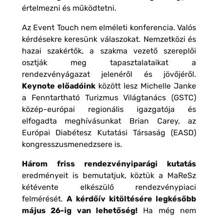
értelmezni és működtetni.
Az Event Touch nem elméleti konferencia. Valós
kérdésekre keresünk válaszokat. Nemzetközi és
hazai szakértők, a szakma vezető szereplői
osztják meg tapasztalataikat a
rendezvényágazat jelenéről és jövőjéről.
Keynote előadóink
között lesz Michelle Janke
a Fenntartható Turizmus Világtanács (GSTC)
közép-európai regionális igazgatója és
elfogadta meghívásunkat Brian Carey, az
Európai Diabétesz Kutatási Társaság (EASD)
kongresszusmenedzsere is.
Három friss rendezvényiparági kutatás
eredményeit is bemutatjuk, köztük a MaReSz
kétévente elkészülő rendezvénypiaci
felmérését.
A kérdőív kitöltésére legkésőbb
május 26-ig van lehetőség!
Ha még nem