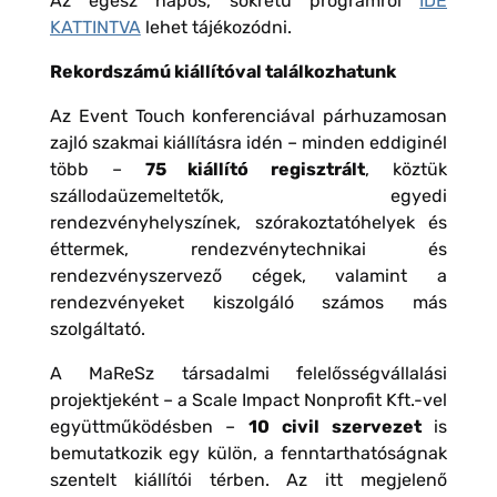
Az egész napos, sokrétű programról
IDE
KATTINTVA
lehet tájékozódni.
Rekordszámú kiállítóval találkozhatunk
Az Event Touch konferenciával párhuzamosan
zajló szakmai kiállításra idén – minden eddiginél
több –
75 kiállító regisztrált
, köztük
szállodaüzemeltetők, egyedi
rendezvényhelyszínek, szórakoztatóhelyek és
éttermek, rendezvénytechnikai és
rendezvényszervező cégek, valamint a
rendezvényeket kiszolgáló számos más
szolgáltató.
A MaReSz társadalmi felelősségvállalási
projektjeként – a Scale Impact Nonprofit Kft.-vel
együttműködésben –
10 civil szervezet
is
bemutatkozik egy külön, a fenntarthatóságnak
szentelt kiállítói térben. Az itt megjelenő