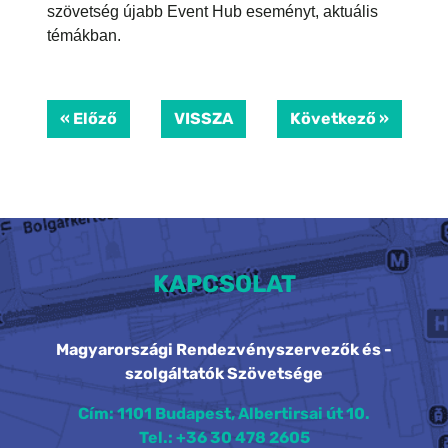
szövetség újabb Event Hub eseményt, aktuális
témákban.
« Előző
VISSZA
Következő »
KAPCSOLAT
Magyarországi Rendezvényszervezők és -
szolgáltatók Szövetsége
Cím: 1101 Budapest, Albertirsai út 10.
Tel.: +36 30 478 2605