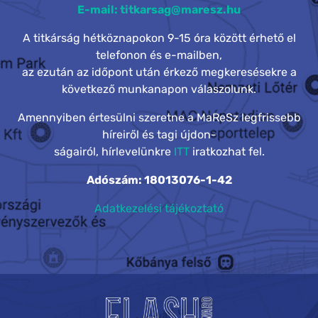
E-mail: titkarsag@maresz.hu
A titkárság hétköznapokon 9-15 óra között érhető el
telefonon és e-mailben,
az ezután az időpont után érkező megkeresésekre a
következő munkanapon válaszolunk.
Amennyiben értesülni szeretne a MaReSz legfrissebb
híreiről és tagi újdon-
ságairól, hírlevelünkre
ITT
iratkozhat fel.
Adószám: 18013076-1-42
Adatkezelési tájékoztató