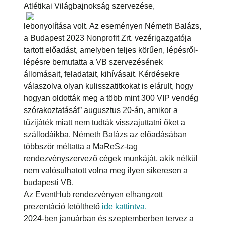
Atlétikai Világbajnokság
szervezése,
lebonyolítása volt. Az eseményen Németh Balázs,
a Budapest 2023 Nonprofit Zrt. vezérigazgatója
tartott előadást, amelyben teljes körűen, lépésről-
lépésre bemutatta a VB szervezésének
állomásait, feladatait, kihívásait. Kérdésekre
válaszolva olyan kulisszatitkokat is elárult, hogy
hogyan oldották meg a több mint 300 VIP vendég
szórakoztatását” augusztus 20-án, amikor a
tűzijáték miatt nem tudták visszajuttatni őket a
szállodáikba. Németh Balázs az előadásában
többször méltatta a MaReSz-tag
rendezvényszervező cégek munkáját, akik nélkül
nem valósulhatott volna meg ilyen sikeresen a
budapesti VB.
Az EventHub rendezvényen elhangzott
prezentáció letölthető
ide kattintva.
2024-ben januárban és szeptemberben tervez a