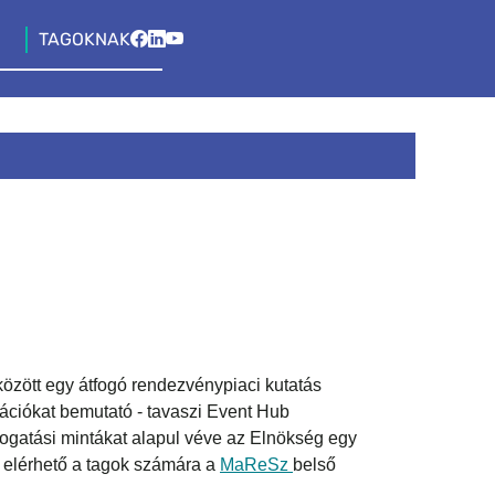
TAGOKNAK
 között egy átfogó rendezvénypiaci kutatás
mációkat bemutató - tavaszi Event Hub
ogatási mintákat alapul véve az Elnökség egy
 elérhető a tagok számára a
MaReSz
belső