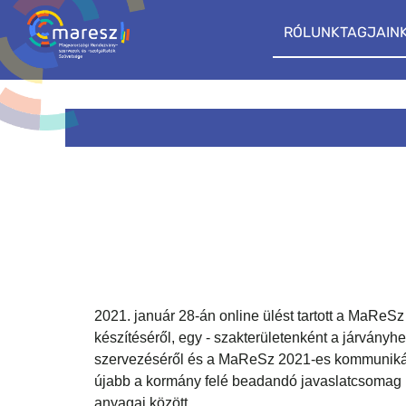
RÓLUNK
TAGJAIN
2021. január 28-án online ülést tartott a MaReSz
készítéséről, egy - szakterületenként a járvány
szervezéséről és a MaReSz 2021-es kommunikáci
újabb a kormány felé beadandó javaslatcsomag k
anyagai között.