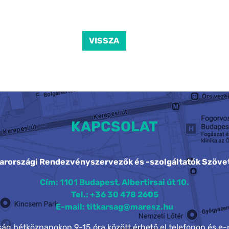
VISSZA
KAPCSOLAT
arországi Rendezvényszervezők és -szolgáltatók Szöve
Cím: 1101 Budapest, Albertirsai út 10.
Tel.: +36 30 478 2605
E-mail: titkarsag@maresz.hu
rság hétköznapokon 9-15 óra között érhető el telefonon és e-