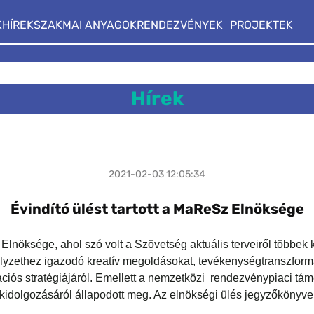
K
HÍREK
SZAKMAI ANYAGOK
RENDEZVÉNYEK
PROJEKTEK
Hírek
2021-02-03 12:05:34
Évindító ülést tartott a MaReSz Elnöksége
 Elnöksége, ahol szó volt a Szövetség aktuális terveiről többek
helyzethez igazodó kreatív megoldásokat, tevékenységtranszfor
ós stratégiájáról. Emellett a nemzetközi rendezvénypiaci tám
idolgozásáról állapodott meg. Az elnökségi ülés jegyzőkönyve