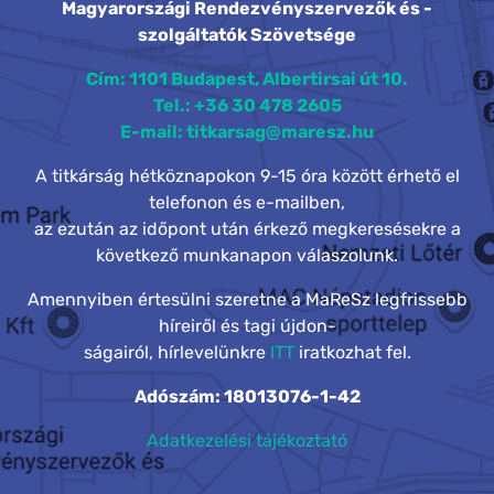
Magyarországi Rendezvényszervezők és -
szolgáltatók Szövetsége
Cím: 1101 Budapest, Albertirsai út 10.
Tel.: +36 30 478 2605
E-mail: titkarsag@maresz.hu
A titkárság hétköznapokon 9-15 óra között érhető el
telefonon és e-mailben,
az ezután az időpont után érkező megkeresésekre a
következő munkanapon válaszolunk.
Amennyiben értesülni szeretne a MaReSz legfrissebb
híreiről és tagi újdon-
ságairól, hírlevelünkre
ITT
iratkozhat fel.
Adószám: 18013076-1-42
Adatkezelési tájékoztató