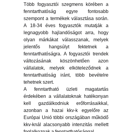
Több fogyasztói szegmens körében a
fenntarthatóság egyre fontosabb
szempont a termékek választása során.
A 18-34 éves fogyasztók mutatják a
legnagyobb hajlandóságot arra, hogy
olyan márkákat válasszanak, melyek
jelentős hangsúlyt fektetnek a
fenntarthatóságra. A fogyasztói trendek
változásának köszönhetően azon
vállalatok, melyek elköteleződnek a
fenntarthatóság iránt, több bevételre
tehetnek szert.
A fenntartható üzleti magatartás
érdekében a vállalatoknak hatékonyan
kell gazdálkodniuk erőforrásaikkal,
azonban a hazai kkv-k egyelőre az
Európai Unió többi országában működő
kkv-knál alacsonyabb intenzitás mellett
foglalkoznak a fenntarthatósággal.