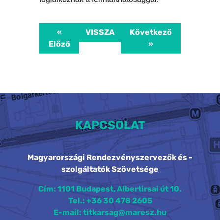
«
VISSZA
Következő
Előző
»
KAPCSOLAT
Magyarországi Rendezvényszervezők és -
szolgáltatók Szövetsége
Cím: 1101 Budapest, Albertirsai út 10.
Tel.: +36 30 478 2605
E-mail: titkarsag@maresz.hu