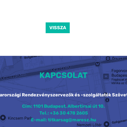
VISSZA
KAPCSOLAT
arországi Rendezvényszervezők és -szolgáltatók Szöve
Cím: 1101 Budapest, Albertirsai út 10.
Tel.: +36 30 478 2605
E-mail: titkarsag@maresz.hu