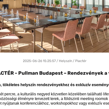
2025-06-26 15:25:57 / Helyszín / Piactér
CTÉR - Pullman Budapest – Rendezvények a v
n, tökéletes helyszín rendezvényekhez és exkluzív esemény
percre, a kulturális negyed közvetlen közelében található lifes
zösségi élményre tervezett terek, a földszinti meeting roomok é
eret nyújtanak konferenciákhoz, workshopokhoz vagy exkluzív e