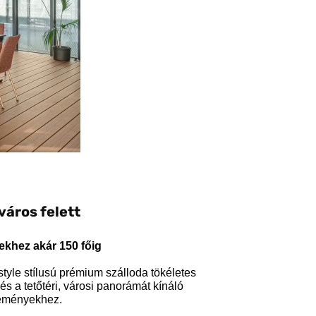
áros felett
ekhez akár 150 főig
tyle stílusú prémium szálloda tökéletes
s a tetőtéri, városi panorámát kínáló
seményekhez.