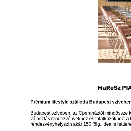
MaReSz PIA
Prémium lifestyle szálloda Budapest szívébe
Budapest szívében, az Operaháztól mindössze két 
választás rendezvényekhez és találkozókhoz. A kö
rendezvényhelyszín akár 150 főig, ideális hátt