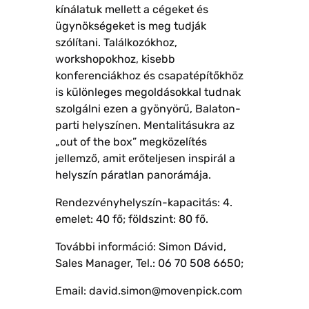
kínálatuk mellett a cégeket és
ügynökségeket is meg tudják
szólítani. Találkozókhoz,
workshopokhoz, kisebb
konferenciákhoz és csapatépítőkhöz
is különleges megoldásokkal tudnak
szolgálni ezen a gyönyörű, Balaton-
parti helyszínen. Mentalitásukra az
„out of the box” megközelítés
jellemző, amit erőteljesen inspirál a
helyszín páratlan panorámája.
Rendezvényhelyszín-kapacitás: 4.
emelet: 40 fő; földszint: 80 fő.
További információ: Simon Dávid,
Sales Manager, Tel.: 06 70 508 6650;
Email: david.simon@movenpick.com