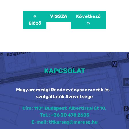
«
VISSZA
Következő
Előző
»
KAPCSOLAT
Magyarországi Rendezvényszervezők és -
szolgáltatók Szövetsége
Cím: 1101 Budapest, Albertirsai út 10.
Tel.: +36 30 478 2605
E-mail: titkarsag@maresz.hu