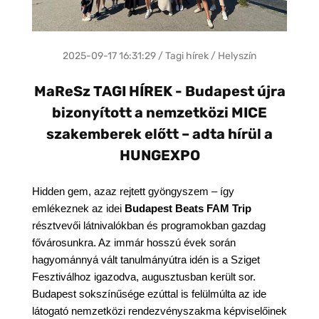
2025-09-17 16:31:29 / Tagi hírek / Helyszín
MaReSz TAGI HÍREK - Budapest újra
bizonyított a nemzetközi MICE
szakemberek előtt – adta hírül a
HUNGEXPO
Hidden gem, azaz rejtett gyöngyszem – így 
emlékeznek az idei 
Budapest Beats FAM Trip
résztvevői látnivalókban és programokban gazdag 
fővárosunkra. Az immár hosszú évek során 
hagyománnyá vált tanulmányútra idén is a Sziget 
Fesztiválhoz igazodva, augusztusban került sor. 
Budapest sokszínűsége ezúttal is felülmúlta az ide 
látogató nemzetközi rendezvényszakma képviselőinek 