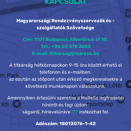
KAPCSOLAT
Magyarországi Rendezvényszervezők és -
szolgáltatók Szövetsége
Cím: 1101 Budapest, Albertirsai út 10.
Tel.: +36 30 478 2605
E-mail: titkarsag@maresz.hu
A titkárság hétköznapokon 9-15 óra között érhető el
telefonon és e-mailben,
az ezután az időpont után érkező megkeresésekre a
következő munkanapon válaszolunk.
Amennyiben értesülni szeretne a MaReSz legfrissebb
híreiről és tagi újdon-
ságairól, hírlevelünkre
ITT
iratkozhat fel.
Adószám: 18013076-1-42