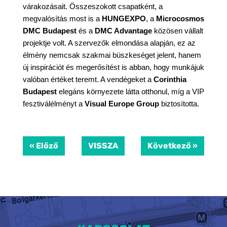
várakozásait. Összeszokott csapatként, a 
megvalósítás most is a 
HUNGEXPO
, a 
Microcosmos 
DMC Budapest
 és a 
DMC Advantage
 közösen vállalt 
projektje volt. A szervezők elmondása alapján, ez az 
élmény nemcsak szakmai büszkeséget jelent, hanem 
új inspirációt és megerősítést is abban, hogy munkájuk 
valóban értéket teremt. A vendégeket a 
Corinthia 
Budapest
 elegáns környezete látta otthonul, míg a VIP 
fesztiválélményt a 
Visual Europe Group
 biztosította. 
« Előző
VISSZA
Következő »