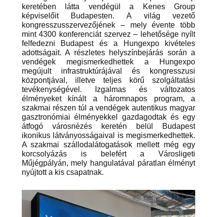
keretében látta vendégül a Kenes Group
képviselőit Budapesten. A világ vezető
kongresszusszervezőjének – mely évente több
mint 4300 konferenciát szervez – lehetősége nyílt
felfedezni Budapest és a Hungexpo kivételes
adottságait. A részletes helyszínbejárás során a
vendégek megismerkedhettek a Hungexpo
megújult infrastruktúrájával és kongresszusi
központjával, illetve teljes körű szolgáltatási
tevékenységével. Izgalmas és változatos
élményeket kínált a háromnapos program, a
szakmai részen túl a vendégek autentikus magyar
gasztronómiai élményekkel gazdagodtak és egy
átfogó városnézés keretén belül Budapest
ikonikus látványosságaival is megismerkedhettek.
A szakmai szállodalátogatások mellett még egy
korcsolyázás is belefért a Városligeti
Műjégpályán, mely hangulatával páratlan élményt
nyújtott a kis csapatnak.