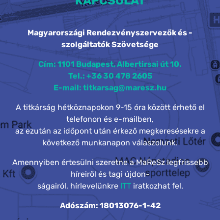
KAPCSOLAT
Magyarországi Rendezvényszervezők és -
szolgáltatók Szövetsége
Cím: 1101 Budapest, Albertirsai út 10.
Tel.: +36 30 478 2605
E-mail: titkarsag@maresz.hu
A titkárság hétköznapokon 9-15 óra között érhető el
telefonon és e-mailben,
az ezután az időpont után érkező megkeresésekre a
következő munkanapon válaszolunk.
Amennyiben értesülni szeretne a MaReSz legfrissebb
híreiről és tagi újdon-
ságairól, hírlevelünkre
ITT
iratkozhat fel.
Adószám: 18013076-1-42