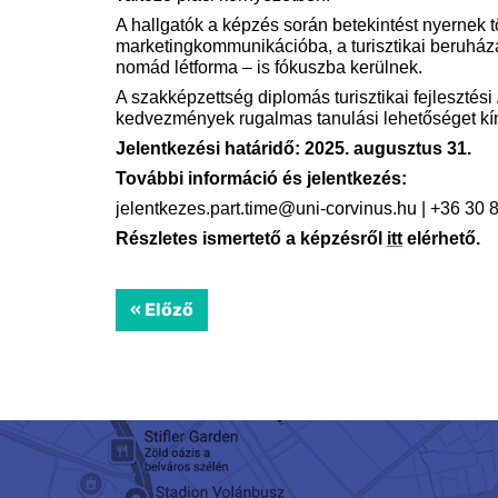
A hallgatók a képzés során betekintést nyernek 
marketingkommunikációba, a turisztikai beruházá
nomád létforma – is fókuszba kerülnek.
A szakképzettség diplomás turisztikai fejlesztési
kedvezmények rugalmas tanulási lehetőséget kí
Jelentkezési határidő: 2025. augusztus 31.
További információ és jelentkezés:
jelentkezes.part.time@uni-corvinus.hu | +36 30
Részletes ismertető a képzésről
itt
elérhető.
« Előző