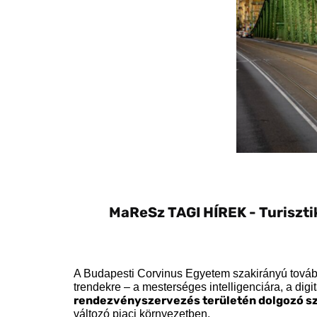
MaReSz TAGI HÍREK - Turiszti
A Budapesti Corvinus Egyetem szakirányú továb
trendekre – a mesterséges intelligenciára, a digi
rendezvényszervezés területén dolgozó 
változó piaci környezetben.