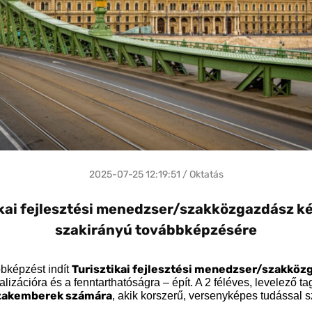
2025-07-25 12:19:51 / Oktatás
kai fejlesztési menedzser/szakközgazdász ké
szakirányú továbbképzésére
Turisztikai fejlesztési menedzser/szakköz
bképzést indít
talizációra és a fenntarthatóságra – épít. A 2 féléves, levelező 
szakemberek számára
, akik korszerű, versenyképes tudással 