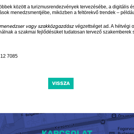
többek között a turizmusrendezvények tervezésébe, a digitális 
sok menedzsmentjébe, miközben a feltörekvő trendek – például a
menedzser vagy szakközgazdász
végzettséget ad. A hétvégi o
nálnak a szakmai fejlődésüket tudatosan tervező szakemberek 
 812 7085
VISSZA
KAPCSOLAT