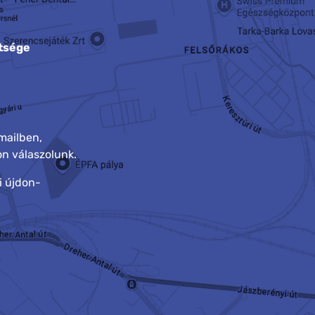
tsége
mailben,
n válaszolunk.
i újdon-