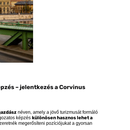
pzés – jelentkezés a Corvinus
gazdász
néven, amely a jövő turizmusát formáló
különösen hasznos lehet a
tagozatos képzés
szeretnék megerősíteni pozíciójukat a gyorsan