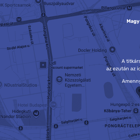
Magy
A titká
az ezután az 
Amennyi