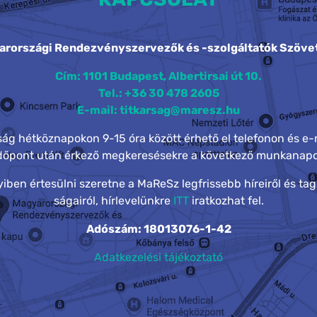
arországi Rendezvényszervezők és -szolgáltatók Szöve
Cím: 1101 Budapest, Albertirsai út 10.
Tel.: +36 30 478 2605
E-mail: titkarsag@maresz.hu
rság hétköznapokon 9-15 óra között érhető el telefonon és e-
időpont után érkező megkeresésekre a következő munkanapo
ben értesülni szeretne a MaReSz legfrissebb híreiről és tag
ságairól, hírlevelünkre
ITT
iratkozhat fel.
Adószám: 18013076-1-42
Adatkezelési tájékoztató