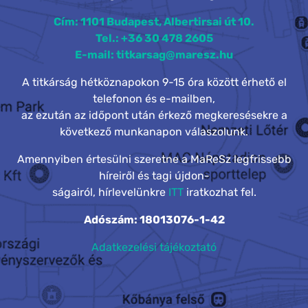
Cím: 1101 Budapest, Albertirsai út 10.
Tel.: +36 30 478 2605
E-mail: titkarsag@maresz.hu
A titkárság hétköznapokon 9-15 óra között érhető el
telefonon és e-mailben,
az ezután az időpont után érkező megkeresésekre a
következő munkanapon válaszolunk.
Amennyiben értesülni szeretne a MaReSz legfrissebb
híreiről és tagi újdon-
ságairól, hírlevelünkre
ITT
iratkozhat fel.
Adószám: 18013076-1-42
Adatkezelési tájékoztató