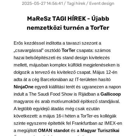
2025-05-27 14:56:41 / Tagi hírek / Event design
MaReSz TAGI HÍREK - Újabb
nemzetközi turnén a TorTer
Erős kezdéssel indította a tavaszi szezont a 
„csavargással” osztódó 
TorTer
 csapata: számos 
hazai belsőépítészeti és stand design kivitelezés 
mellett, májusban komplex külföldi megjelenéseken is 
dolgozik a tervező és kivitelező csapat. Május 12-én 
adta át a cég Barcelonában az IT-területen hasító 
NinjaOne
 egyedi kiállítási terét és ugyanezen a napon 
indult a The Saudi Food Show is Rijádban a 
Gallicoop
magyaros és arab motívumokból építkező standjával. 
A legtöbb egyidejű átadás még csak ezután 
következett: a május 16-i héten a TorTer-es kollégák 
szinte egyszerre építették fel Frankfurtban az IMEX-en 
a megújított 
OMAN standot
 és 
a Magyar Turisztikai 