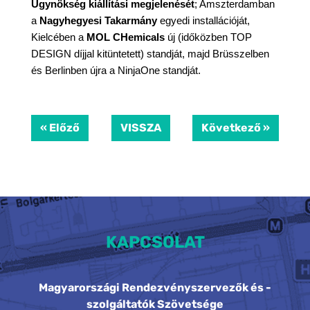
Ügynökség kiállítási megjelenését
; Amszterdamban 
a 
Nagyhegyesi Takarmány
 egyedi installációját, 
Kielcében a 
MOL CHemicals
 új (időközben TOP 
DESIGN díjjal kitüntetett) standját, majd Brüsszelben 
és Berlinben újra a NinjaOne standját. 
« Előző
VISSZA
Következő »
KAPCSOLAT
Magyarországi Rendezvényszervezők és -
szolgáltatók Szövetsége