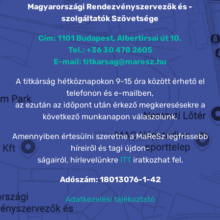
Magyarországi Rendezvényszervezők és -
szolgáltatók Szövetsége
Cím: 1101 Budapest, Albertirsai út 10.
Tel.: +36 30 478 2605
E-mail: titkarsag@maresz.hu
A titkárság hétköznapokon 9-15 óra között érhető el
telefonon és e-mailben,
az ezután az időpont után érkező megkeresésekre a
következő munkanapon válaszolunk.
Amennyiben értesülni szeretne a MaReSz legfrissebb
híreiről és tagi újdon-
ságairól, hírlevelünkre
ITT
iratkozhat fel.
Adószám: 18013076-1-42
Adatkezelési tájékoztató