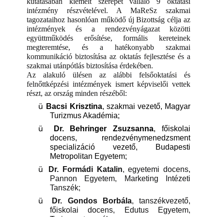
kutatásában kiemelt szerepet vállaló 9 oktatási
intézmény részvételével. A MaReSz szakmai
tagozataihoz hasonlóan működő új Bizottság célja az
intézmények és a rendezvényágazat közötti
együttműködés erősítése, formális kereteinek
megteremtése, és a hatékonyabb szakmai
kommunikáció biztosítása az oktatás fejlesztése és a
szakmai utánpótlás biztosítása érdekében.
Az alakuló ülésen az alábbi felsőoktatási és
felnőttképzési intézmények ismert képviselői vettek
részt, az ország minden részéből:
ü
Bacsi Krisztina
, szakmai vezető, Magyar
Turizmus Akadémia;
ü
Dr. Behringer Zsuzsanna
, főiskolai
docens, rendezvénymenedzsment
specializáció vezető, Budapesti
Metropolitan Egyetem;
ü
Dr. Formádi Katalin
, egyetemi docens,
Pannon Egyetem, Marketing Intézeti
Tanszék;
ü
Dr. Gondos Borbála
, tanszékvezető,
főiskolai docens, Edutus Egyetem,