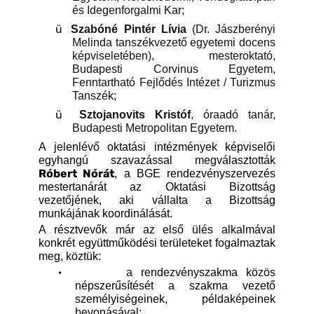
és Idegenforgalmi Kar;
ü
Szabóné Pintér Lívia
(Dr. Jászberényi
Melinda tanszékvezető egyetemi docens
képviseletében), mesteroktató,
Budapesti Corvinus Egyetem,
Fenntartható Fejlődés Intézet / Turizmus
Tanszék;
ü
Sztojanovits Kristóf
, óraadó tanár,
Budapesti Metropolitan Egyetem.
A jelenlévő oktatási intézmények képviselői
egyhangú szavazással megválasztották
Róbert Nórát
, a BGE rendezvényszervezés
mestertanárát az Oktatási Bizottság
vezetőjének, aki vállalta a Bizottság
munkájának koordinálását.
A résztvevők már az első ülés alkalmával
konkrét együttműködési területeket fogalmaztak
meg, köztük:
·
a rendezvényszakma közös
népszerűsítését a szakma vezető
személyiségeinek, példaképeinek
bevonásával;