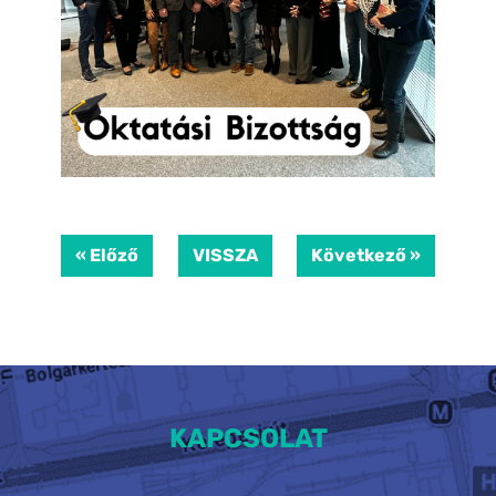
« Előző
VISSZA
Következő »
KAPCSOLAT