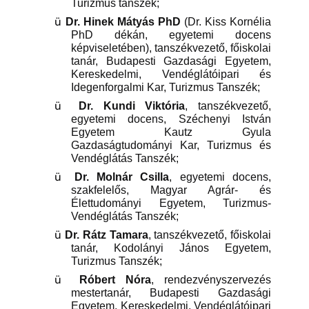
Turizmus tanszék;
ü
Dr. Hinek Mátyás PhD
(Dr. Kiss Kornélia
PhD dékán, egyetemi docens
képviseletében), tanszékvezető, főiskolai
tanár, Budapesti Gazdasági Egyetem,
Kereskedelmi, Vendéglátóipari és
Idegenforgalmi Kar, Turizmus Tanszék;
ü
Dr. Kundi Viktória
, tanszékvezető,
egyetemi docens, Széchenyi István
Egyetem Kautz Gyula
Gazdaságtudományi Kar, Turizmus és
Vendéglátás Tanszék;
ü
Dr. Molnár Csilla
, egyetemi docens,
szakfelelős, Magyar Agrár- és
Élettudományi Egyetem, Turizmus-
Vendéglátás Tanszék;
ü
Dr. Rátz Tamara
, tanszékvezető, főiskolai
tanár, Kodolányi János Egyetem,
Turizmus Tanszék;
ü
Róbert Nóra
, rendezvényszervezés
mestertanár, Budapesti Gazdasági
Egyetem, Kereskedelmi, Vendéglátóipari