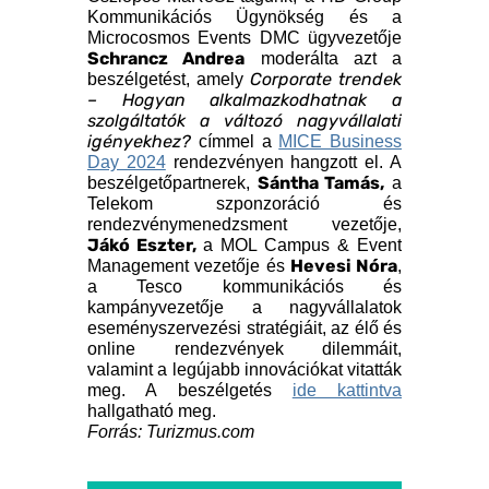
Kommunikációs Ügynökség és a
Microcosmos Events DMC ügyvezetője
Schrancz Andrea
moderálta azt a
Corporate trendek
beszélgetést, amely
– Hogyan alkalmazkodhatnak a
szolgáltatók a változó nagyvállalati
igényekhez?
címmel a
MICE Business
Day 2024
rendezvényen hangzott el. A
Sántha Tamás,
beszélgetőpartnerek,
a
Telekom szponzoráció és
rendezvénymenedzsment vezetője,
Jákó Eszter,
a MOL Campus & Event
Hevesi Nóra
Management vezetője és
,
a Tesco kommunikációs és
kampányvezetője a nagyvállalatok
eseményszervezési stratégiáit, az élő és
online rendezvények dilemmáit,
valamint a legújabb innovációkat vitatták
meg. A beszélgetés
ide kattintva
hallgatható meg.
Forrás: Turizmus.com