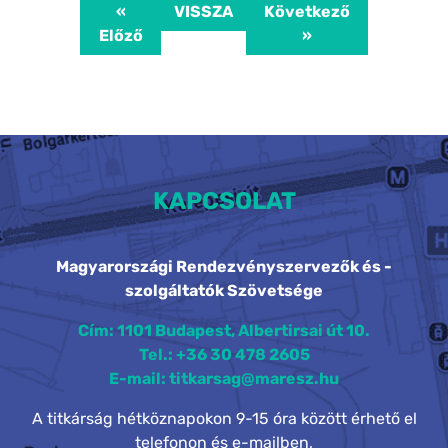
«
VISSZA
Következő
Előző
»
KAPCSOLAT
Magyarországi Rendezvényszervezők és -
szolgáltatók Szövetsége
Cím: 1101 Budapest, Albertirsai út 10.
Tel.: +36 30 478 2605
E-mail: titkarsag@maresz.hu
A titkárság hétköznapokon 9-15 óra között érhető el
telefonon és e-mailben,