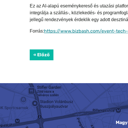
Ez az AI-alapú eseménykereső és utazási platf
integrálja a szállás-, közlekedés- és programfogl
jellegű rendezvények érdeklik egy adott desztin
https://www.bizbash.com/event-tech-v
Forrás:
« Előző
Magy