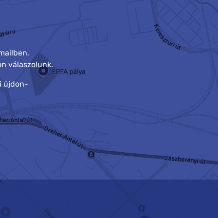
mailben,
n válaszolunk.
i újdon-