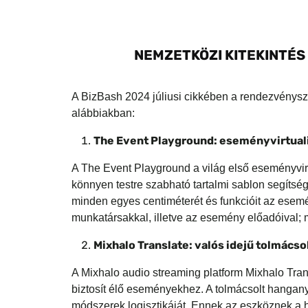
NEMZETKÖZI KITEKINTÉS -
A
BizBash 2024 júliusi cikkében a rendezvénysze
alábbiakban:
The Event Playground: eseményvirtual
A
The Event Playground a világ első eseményvirtu
könnyen testre szabható tartalmi sablon segítségé
minden egyes centiméterét és funkcióit az esemé
munkatársakkal, illetve az esemény előadóival; m
Mixhalo Translate: valós idejű tolmácso
A
Mixhalo audio streaming platform Mixhalo Transl
biztosít élő eseményekhez. A tolmácsolt hangany
módszerek logisztikáját. Ennek az eszköznek a