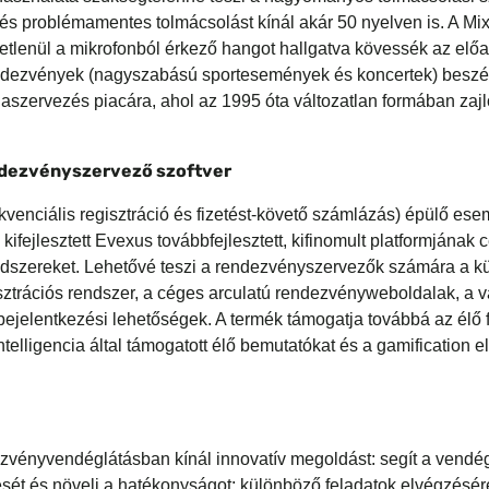
tő és problémamentes tolmácsolást kínál akár 50 nyelven is. A M
vetlenül a mikrofonból érkező hangot hallgatva kövessék az előa
endezvények (nagyszabású sportesemények és koncertek) beszéde
iaszervezés piacára, ahol az 1995 óta változatlan formában zajl
endezvényszervező szoftver
kvenciális regisztráció és fizetést-követő számlázás) épülő es
jlesztett Evexus továbbfejlesztett, kifinomult platformjának cél
rendszereket. Lehetővé teszi a rendezvényszervezők számára a 
gisztrációs rendszer, a céges arculatú rendezvényweboldalak, a
lentkezési lehetőségek. A termék támogatja továbbá az élő for
ntelligencia által támogatott élő bemutatókat és a gamificatio
vényvendéglátásban kínál innovatív megoldást: segít a vendé
sét és növeli a hatékonyságot; különböző feladatok elvégzésé