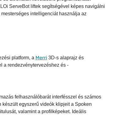
CLOi ServeBot liftek segítségével képes navigálni
 A mesterséges intelligenciát használja az
Merri
zési platform, a
3D-s alaprajz és
el a rendezvénytervezéshez és -
mazás felhasználóbarát interfésszel és számos
 készült egyszerű videók klipjeit a Spoken
ulusát, valamint a profilképeket. Ideális