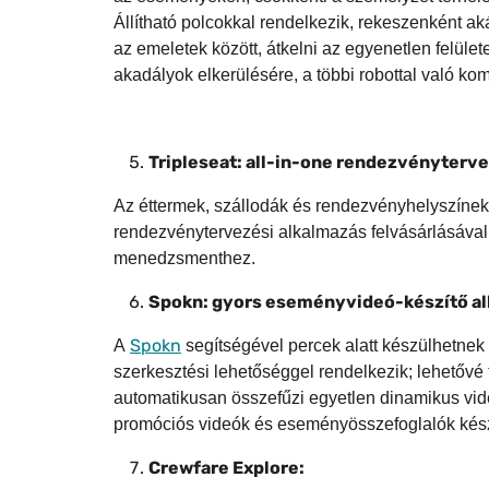
Állítható polcokkal rendelkezik, rekeszenként ak
az emeletek között, átkelni az egyenetlen felület
akadályok elkerülésére, a többi robottal való k
Tripleseat: all-in-one rendezvényterv
Az éttermek, szállodák és rendezvényhelyszínek
rendezvénytervezési alkalmazás felvásárlásával 
menedzsmenthez.
Spokn: gyors eseményvideó-készítő a
Spokn
A
segítségével percek alatt készülhetnek
szerkesztési lehetőséggel rendelkezik; lehetővé
automatikusan összefűzi egyetlen dinamikus videóv
promóciós videók és eseményösszefoglalók kész
Crewfare Explore: