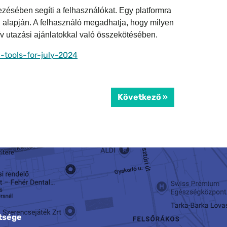
sében segíti a felhasználókat. Egy platformra
ái alapján. A felhasználó megadhatja, hogy milyen
ív utazási ajánlatokkal való összekötésében.
tools-for-july-2024
Következő »
tsége