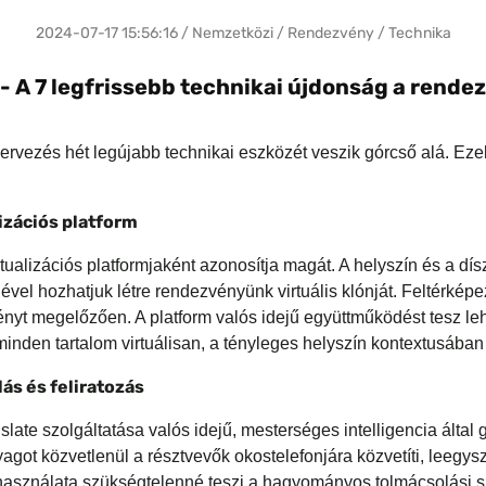
2024-07-17 15:56:16 / Nemzetközi / Rendezvény / Technika
 A 7 legfrissebb technikai újdonság a rende
rvezés hét legújabb technikai eszközét veszik górcső alá. Ezek 
izációs platform
alizációs platformjaként azonosítja magát. A helyszín és a díszl
vel hozhatjuk létre rendezvényünk virtuális klónját. Feltérképez
nyt megelőzően. A platform valós idejű együttműködést tesz lehe
inden tartalom virtuálisan, a tényleges helyszín kontextusában 
lás és feliratozás
ate szolgáltatása valós idejű, mesterséges intelligencia által g
agot közvetlenül a résztvevők okostelefonjára közvetíti, leegy
 használata szükségtelenné teszi a hagyományos tolmácsolási 