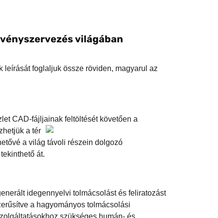
zvényszervezés világában
leírását foglaljuk össze röviden, magyarul az
et CAD-fájljainak feltöltését követőe
n a
hetjük a tér
tővé a világ távoli részein dolgozó
tekinthető át.
enerált idegennyelvi tolmácsolást és feliratozást
szerűsítve a hagyományos tolmácsolási
szolgáltatásokhoz szükséges humán- és