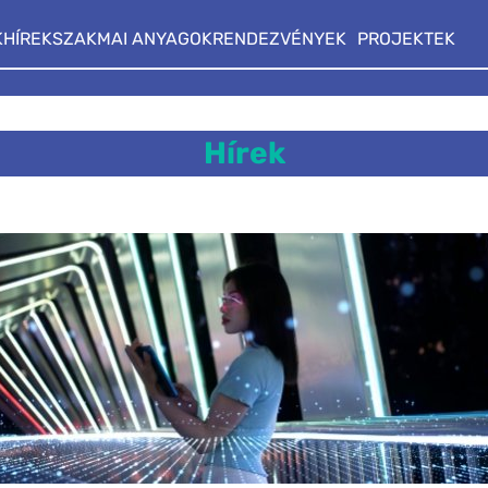
K
HÍREK
SZAKMAI ANYAGOK
RENDEZVÉNYEK
PROJEKTEK
Hírek