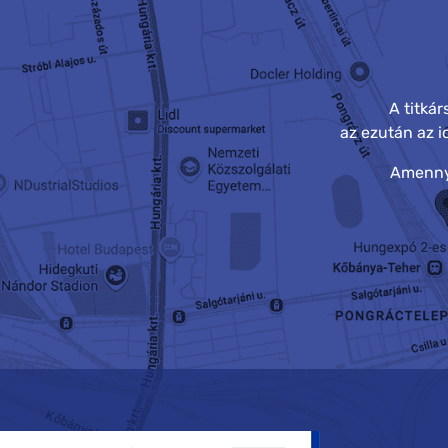
A titká
az ezután az 
Amennyi