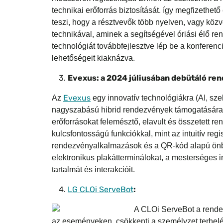
technikai erőforrás biztosítását. így megfizethe
teszi, hogy a résztvevők több nyelven, vagy köz
technikával, aminek a segítségével óriási élő r
technológiát továbbfejlesztve lép be a konferenc
lehetőségeit kiaknázva.
Evexus: a 2024 júliusában debütáló r
Evexus
Az
egy innovatív technológiákra (AI, sze
nagyszabású hibrid rendezvények támogatására kife
erőforrásokat felemésztő, elavult és összetett 
kulcsfontosságú funkciókkal, mint az intuitív re
rendezvényalkalmazások és a QR-kód alapú önbeje
elektronikus plakátterminálokat, a mesterséges i
tartalmát és interakcióit.
LG CLOi ServeBot
:
A
CLOi ServeBot a rendez
az eseményeken, csökkenti a személyzet terhelé