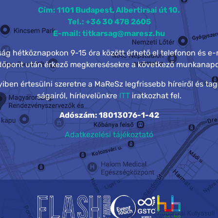
Cím: 1101 Budapest, Albertirsai út 10.
Tel.: +36 30 478 2605
E-mail: titkarsag@maresz.hu
rság hétköznapokon 9-15 óra között érhető el telefonon és e-
időpont után érkező megkeresésekre a következő munkanapo
ben értesülni szeretne a MaReSz legfrissebb híreiről és tag
ságairól, hírlevelünkre
ITT
iratkozhat fel.
Adószám: 18013076-1-42
Adatkezelési tájékoztató