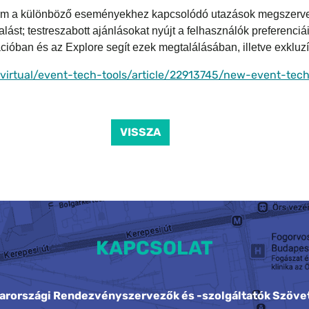
orm a különböző eseményekhez kapcsolódó utazások megszervezé
alást; testreszabott ajánlásokat nyújt a felhasználók preferenci
ációban és az Explore segít ezek megtalálásában, illetve exkluz
irtual/event-tech-tools/article/22913745/new-event-tech-
VISSZA
KAPCSOLAT
arországi Rendezvényszervezők és -szolgáltatók Szöve