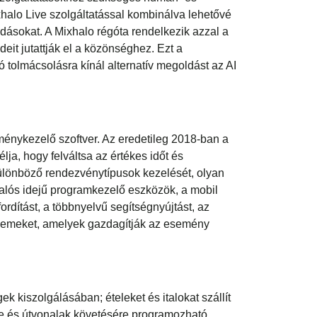
ixhalo Live szolgáltatással kombinálva lehetővé
dásokat. A Mixhalo régóta rendelkezik azzal a
it jutattják el a közönséghez. Ezt a
ó tolmácsolásra kínál alternatív megoldást az AI
eménykezelő szoftver. Az eredetileg 2018-ban a
ja, hogy felváltsa az értékes időt és
különböző rendezvénytípusok kezelését, olyan
 valós idejű programkezelő eszközök, a mobil
dítást, a többnyelvű segítségnyújtást, az
n elemeket, amelyek gazdagítják az esemény
gek kiszolgálásában; é
teleket és italokat szállít
re és útvonalak követésére programozható.