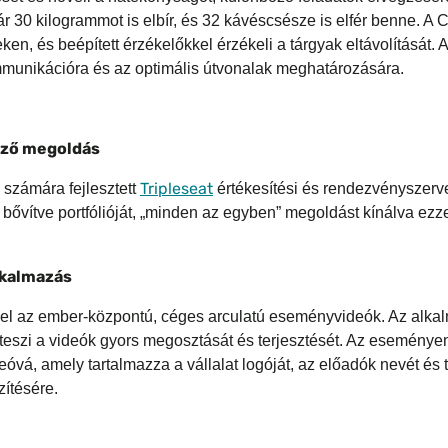
ár 30 kilogrammot is elbír, és 32 kávéscsésze is elfér benne. A 
eken, és beépített érzékelőkkel érzékeli a tárgyak eltávolítását.
ommunikációra és az optimális útvonalak meghatározására.
ező megoldás
Tripleseat
 számára fejlesztett
értékesítési és rendezvényszerve
bővítve portfólióját, „minden az egyben” megoldást kínálva ezz
lkalmazás
 el az ember-központú, céges arculatú eseményvideók. Az alkal
 teszi a videók gyors megosztását és terjesztését. Az eseményen
á, amely tartalmazza a vállalat logóját, az előadók nevét és tit
ítésére.