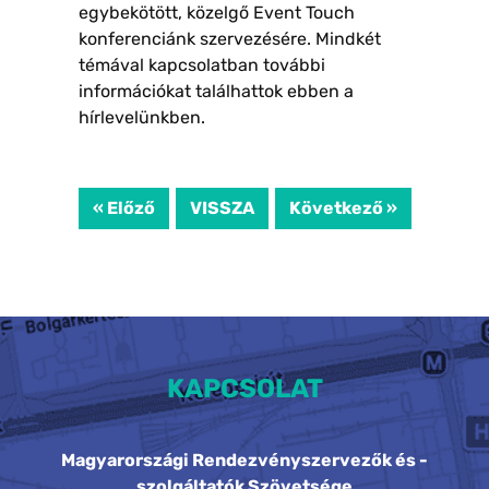
egybekötött, közelgő Event Touch
konferenciánk szervezésére. Mindkét
témával kapcsolatban további
információkat találhattok ebben a
hírlevelünkben.
« Előző
VISSZA
Következő »
KAPCSOLAT
Magyarországi Rendezvényszervezők és -
szolgáltatók Szövetsége