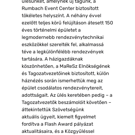
ülésünket, amelynek új tagunk, a
Rumbach Event Center biztosított
tökéletes helyszínt. A néhány évvel
ezelőtt teljes körű felújításon átesett 150
éves történelmi épületet a
legmodernebb rendezvénytechnikai
eszközökkel szerelték fel, alkalmassá
téve a legkülönfélébb rendezvények
tartására. A házigazdáknak
köszönhetően, a MaReSz Elnökségének
és Tagozatvezetőinek biztosított, külön
háznézés során ismerhettük meg az
épület csodálatos rendezvénytereit,
adottságait. Az ülés keretében pedig – a
Tagozatvezetők beszámolóit követően –
áttekintettük Szövetségünk
aktuális ügyeit, kiemelt figyelmet
fordítva a Flash Award pályázat
aktualitásaira, és a Közgyűléssel