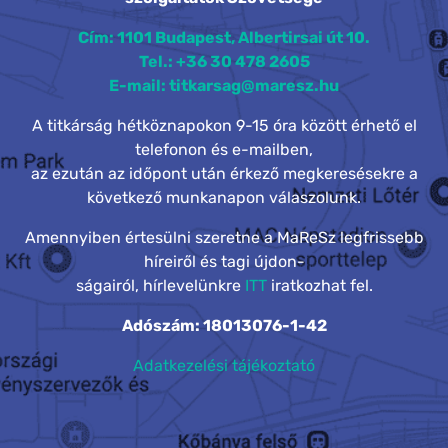
Cím: 1101 Budapest, Albertirsai út 10.
Tel.: +36 30 478 2605
E-mail: titkarsag@maresz.hu
A titkárság hétköznapokon 9-15 óra között érhető el
telefonon és e-mailben,
az ezután az időpont után érkező megkeresésekre a
következő munkanapon válaszolunk.
Amennyiben értesülni szeretne a MaReSz legfrissebb
híreiről és tagi újdon-
ságairól, hírlevelünkre
ITT
iratkozhat fel.
Adószám: 18013076-1-42
Adatkezelési tájékoztató