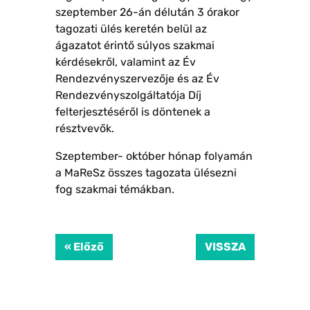
szeptember 26-án délután 3 órakor
tagozati ülés keretén belül az
ágazatot érintő súlyos szakmai
kérdésekről, valamint az Év
Rendezvényszervezője és az Év
Rendezvényszolgáltatója Díj
felterjesztéséről is döntenek a
résztvevők.
Szeptember- október hónap folyamán
a MaReSz összes tagozata ülésezni
fog szakmai témákban.
« Előző
VISSZA