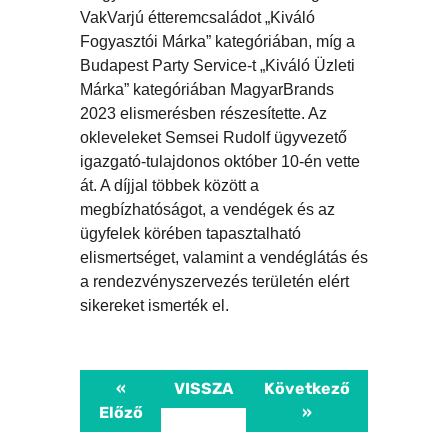
VakVarjú étteremcsaládot „Kiváló
Fogyasztói Márka” kategóriában, míg a
Budapest Party Service-t „Kiváló Üzleti
Márka” kategóriában MagyarBrands
2023 elismerésben részesítette. Az
okleveleket Semsei Rudolf ügyvezető
igazgató-tulajdonos október 10-én vette
át. A díjjal többek között a
megbízhatóságot, a vendégek és az
ügyfelek körében tapasztalható
elismertséget, valamint a vendéglátás és
a rendezvényszervezés területén elért
sikereket ismerték el.
«
VISSZA
Következő
Előző
»