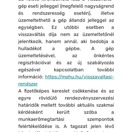
gép eseti jelleggel (megfelelő nagyságrend
és rendszeresség esetén), illetve
üzemeltethető a gép állandó jelleggel az
egységben. Ez utóbbi esetben a
visszaváltás díja nem az üzemeltetőnél
jelentkezik, hanem annál, aki bedobja a
hulladékot a gépbe. A gép
üzemeltetésével, az önkéntes
regisztrációval és az új szabályozás
egészével kapcsolatban további
információ:
https://mohu.hu/visszavaltasi-
rendszer
A fizetőképes kereslet csökkenése és az
egyre rövidülő rendezvényszervezési
határidők mellett további aktuális szakmai
kérdésként került szóba a
munkaerőmegtartási szempontok
felértékelődése is. A tagozat jelen lévő