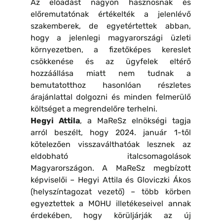
Az előadást nagyon hasznosnak és
előremutatónak értékelték a jelenlévő
szakemberek, de egyetértettek abban,
hogy a jelenlegi magyarországi üzleti
környezetben, a fizetőképes kereslet
csökkenése és az ügyfelek eltérő
hozzáállása miatt nem tudnak a
bemutatotthoz hasonlóan részletes
árajánlattal dolgozni és minden felmerülő
költséget a megrendelőre terhelni.
Hegyi Attila
, a MaReSz elnökségi tagja
arról beszélt, hogy 2024. január 1-től
kötelezően visszaválthatóak lesznek az
eldobható italcsomagolások
Magyarországon. A MaReSz megbízott
képviselői – Hegyi Attila és Gloviczki Ákos
(helyszíntagozat vezető) – több körben
egyeztettek a MOHU illetékeseivel annak
érdekében, hogy körüljárják az új