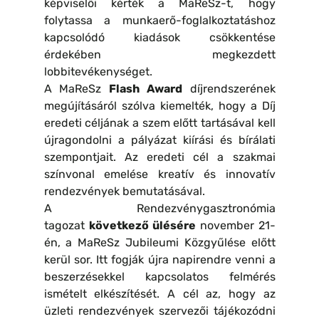
képviselői kérték a MaReSz-t, hogy
folytassa a munkaerő-foglalkoztatáshoz
kapcsolódó kiadások csökkentése
érdekében megkezdett
lobbitevékenységet.
A MaReSz
Flash Award
díjrendszerének
megújításáról szólva kiemelték, hogy a Díj
eredeti céljának a szem előtt tartásával kell
újragondolni a pályázat kiírási és bírálati
szempontjait. Az eredeti cél a szakmai
színvonal emelése kreatív és innovatív
rendezvények bemutatásával.
A Rendezvénygasztronómia
tagozat
következő ülésére
november 21-
én, a MaReSz Jubileumi Közgyűlése előtt
kerül sor. Itt fogják újra napirendre venni a
beszerzésekkel kapcsolatos felmérés
ismételt elkészítését. A cél az, hogy az
üzleti rendezvények szervezői tájékozódni