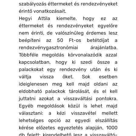
szabályozás éttermeket és rendezvényeket
érintő vonatkozásait.
Hegyi Attila kiemelte, hogy ez az
éttermeket és rendezvényeket egyelőre
nem érinti, de valószínűleg érdemes lesz
beépíteni az 50 Ft-os betétdíjat a
rendezvénygasztronómiai árajánlatba.
Többféle megoldás körvonalazódik azzal
kapcsolatban, hogy ki szedi össze a
palackokat egy rendezvény után és ki
váltja vissza őket. Sok esetben
ideiglenesen meg kell majd oldani az
eldobható palackok tárolását, és el kell
juttatni azokat a visszaváltási pontokra.
Egyéb megoldások közül is lehet majd
választani: a kézi visszavétel mellett
lehetséges opció az egyedi elszállítás
kérése előzetes egyeztetés alapján, 1000
db felett; kirendelhető lesz a visszaváltó-