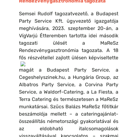
Rendezvénygasztronómia tagozata
Semsei Rudolf tagozatvezető, a Budapest
Party Service Kft. ügyvezető igazgatója
meghívására, 2023. szeptember 20-án, a
VígVarjú Étteremben tartotta idei második
tagozati ülését a MaReSz
Rendezvénygasztronómia tagozata. A 18
fős részvétellel zajl
ott ülésen képviseltette
magát a Budapest Party Service, a
Cegeshelyszinek.hu, a Hungária Group, az
Albatros Party Service, a Corvina Party
Service, a Waldorf-Catering, a La Fiesta, a
Terra Catering és természetesen a MaReSz
munkatársai. Szűcs Balázs MaReSz főtitkár
beszámolója mellett – a cateringajánlat-
összeállítás németországi gyakorlatával és
az eldobható italcsomagolások
visszaváltásával kapcsolatos – szakmai