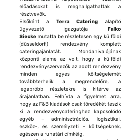
előadásokat is meghallgathattak a
résztvevők.
Elsőként a
Terra Catering
alapító
ügyvezető igazgatója
Falko
Siecke
mutatta be részletesen egy külföldi
(düsseldorfi) rendezvény komplett
cateringajánlatát. Mondanivalójának
központi eleme az volt, hogy a külföldi
rendezvényszervezők az adott rendezvény
minden egyes költségelemét
továbbterhelik a megrendelőre, a
legapróbb részletekre is kitérve az
árajánlatban. Felhívta a figyelmet arra,
hogy az F&B kiadások csak töredékét teszik
ki a rendezvénycateringhez kapcsolódó
egyéb – adminisztrációs, logisztikai,
eszköz-, és személyzeti – költségeknek,
egészen a ruhatári címkéig.