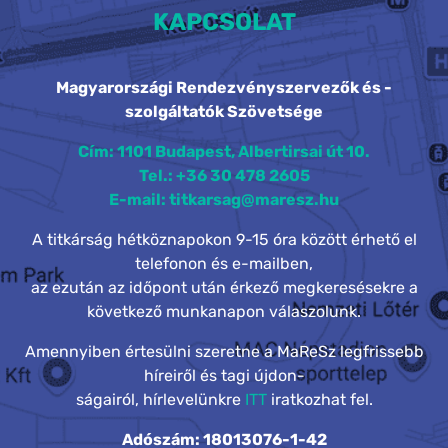
KAPCSOLAT
Magyarországi Rendezvényszervezők és -
szolgáltatók Szövetsége
Cím: 1101 Budapest, Albertirsai út 10.
Tel.: +36 30 478 2605
E-mail: titkarsag@maresz.hu
A titkárság hétköznapokon 9-15 óra között érhető el
telefonon és e-mailben,
az ezután az időpont után érkező megkeresésekre a
következő munkanapon válaszolunk.
Amennyiben értesülni szeretne a MaReSz legfrissebb
híreiről és tagi újdon-
ságairól, hírlevelünkre
ITT
iratkozhat fel.
Adószám: 18013076-1-42