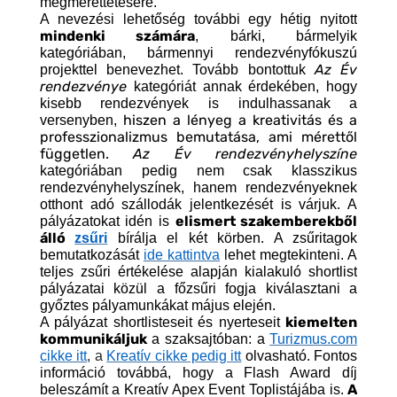
megmérettetésére.
A nevezési lehetőség további egy hétig nyitott
mindenki számára
, bárki, bármelyik
kategóriában, bármennyi rendezvényfókuszú
Az Év
projekttel benevezhet. Tovább bontottuk
rendezvénye
kategóriát annak érdekében, hogy
kisebb rendezvények is indulhassanak a
hiszen a lényeg a kreativitás és a
versenyben,
professzionalizmus bemutatása, ami mérettől
független.
Az Év rendezvényhelyszíne
kategóriában pedig nem csak klasszikus
rendezvényhelyszínek, hanem rendezvényeknek
otthont adó szállodák jelentkezését is várjuk. A
elismert szakemberekből
pályázatokat idén is
álló
zsűri
bírálja el két körben. A zsűritagok
bemutatkozását
ide kattintva
lehet megtekinteni. A
teljes zsűri értékelése alapján kialakuló shortlist
pályázatai közül a főzsűri fogja kiválasztani a
győztes pályamunkákat május elején.
kiemelten
A pályázat shortlisteseit és nyerteseit
kommunikáljuk
a szaksajtóban: a
Turizmus.com
cikke itt
, a
Kreatív cikke pedig itt
olvasható. Fontos
információ továbbá, hogy a Flash Award díj
A
beleszámít a Kreatív Apex Event Toplistájába is.