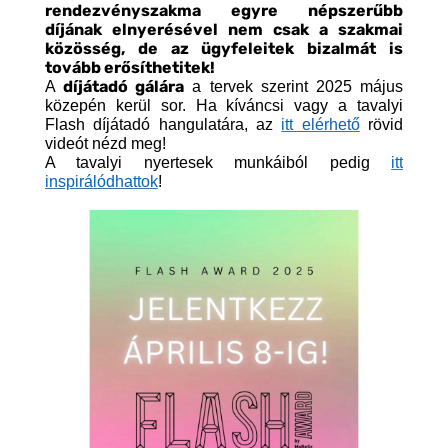
rendezvényszakma egyre népszerűbb
díjának elnyerésével nem csak a szakmai
közösség, de az ügyfeleitek bizalmát is
tovább erősíthetitek!
díjátadó gálára
A
a tervek szerint 2025 május
közepén kerül sor. Ha kíváncsi vagy a tavalyi
Flash díjátadó hangulatára, az
itt elérhető
rövid
videót nézd meg!
A tavalyi nyertesek munkáiból pedig
itt
inspirálódhattok
!