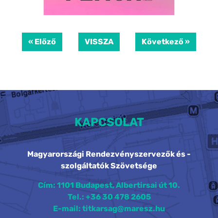
« Előző
VISSZA
Következő »
KAPCSOLAT
Magyarországi Rendezvényszervezők és -
szolgáltatók Szövetsége
Cím: 1101 Budapest, Albertirsai út 10.
Tel.: +36 30 478 2605
E-mail: titkarsag@maresz.hu