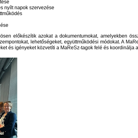
ztése
s nyílt napok szervezése
üttműködés
lése
 közösen előkészítik azokat a dokumentumokat, amelyekben ös
t szempontokat, lehetőségeket, együttműködési módokat. A MaRe
et és igényeket közvetíti a MaReSz-tagok felé és koordinálja a