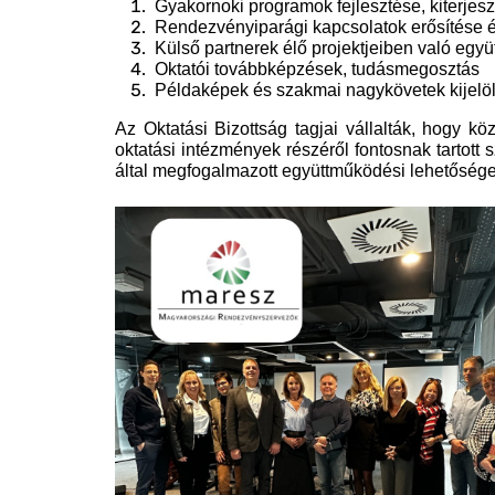
Gyakornoki programok fejlesztése, kiterjes
Rendezvényiparági kapcsolatok erősítése é
Külső partnerek élő projektjeiben való egy
Oktatói továbbképzések, tudásmegosztás
Példaképek és szakmai nagykövetek kijelö
Az Oktatási Bizottság tagjai vállalták, hogy
oktatási intézmények részéről fontosnak tartot
által megfogalmazott együttműködési lehetőségek