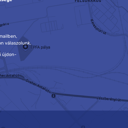
mailben,
n válaszolunk.
i újdon-