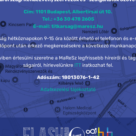
Cím: 1101 Budapest, Albertirsai út 10.
Tel.: +36 30 478 2605
E-mail: titkarsag@maresz.hu
rság hétköznapokon 9-15 óra között érhető el telefonon és e-
időpont után érkező megkeresésekre a következő munkanapo
ben értesülni szeretne a MaReSz legfrissebb híreiről és tag
ságairól, hírlevelünkre
ITT
iratkozhat fel.
Adószám: 18013076-1-42
Adatkezelési tájékoztató