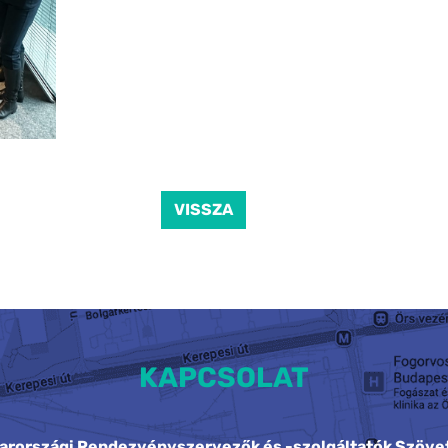
VISSZA
KAPCSOLAT
arországi Rendezvényszervezők és -szolgáltatók Szöve