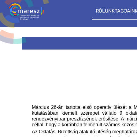
RÓLUNK
TAGJAIN
Március 26-án tartotta első operatív ülését 
kutatásában kiemelt szerepet vállaló 9 okta
rendezvényipar presztízsének erősítése. A márc
céllal, hogy a korábban felmerült számos közös ö
Az Oktatási Bizottság alakuló ülésén meghatározo