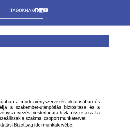
TAGOKNAK
ájában a rendezvényszervezés oktatásában és
élja a szakember-utánpótlás biztosítása és a
zvényszervezés mestertanára hívta össze azzal a
sszeállítsák a szakmai csoport munkatervét.
ktatási Bizottság idei munkatervébe: