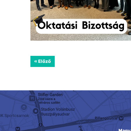
« Előző
Magy