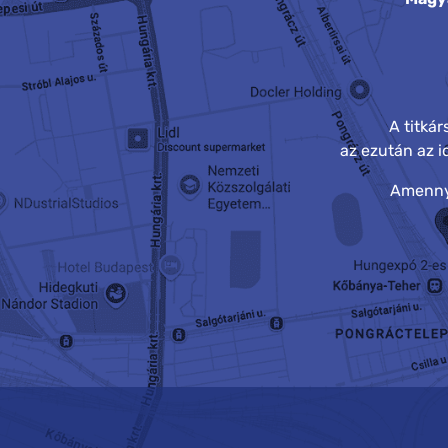
A titká
az ezután az 
Amennyi