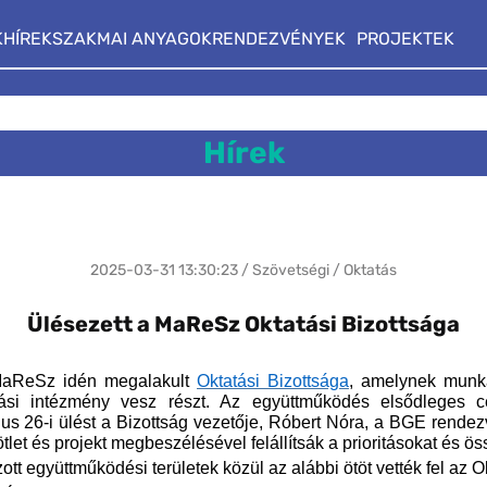
K
HÍREK
SZAKMAI ANYAGOK
RENDEZVÉNYEK
PROJEKTEK
Hírek
2025-03-31 13:30:23 / Szövetségi / Oktatás
Ülésezett a MaReSz Oktatási Bizottsága
a MaReSz idén megalakult
Oktatási Bizottsága
, amelynek munk
tási intézmény vesz részt. Az együttműködés elsődleges c
ius 26-i ülést a Bizottság vezetője, Róbert Nóra, a BGE rende
tlet és projekt megbeszélésével felállítsák a prioritásokat és ö
tt együttműködési területek közül az alábbi ötöt vették fel az O