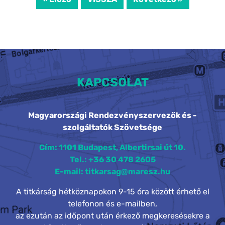
KAPCSOLAT
Magyarországi Rendezvényszervezők és -
szolgáltatók Szövetsége
Cím: 1101 Budapest, Albertirsai út 10.
Tel.: +36 30 478 2605
E-mail: titkarsag@maresz.hu
A titkárság hétköznapokon 9-15 óra között érhető el
telefonon és e-mailben,
az ezután az időpont után érkező megkeresésekre a