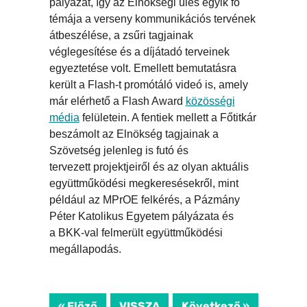
pályázat, így az Elnökségi ülés egyik fő
témája a verseny kommunikációs tervének
átbeszélése, a zsűri tagjainak
véglegesítése és a díjátadó terveinek
egyeztetése volt. Emellett bemutatásra
került a Flash-t promótáló videó is, amely
már elérhető a Flash Award
közösségi
média
felületein. A fentiek mellett a Főtitkár
beszámolt az Elnökség tagjainak a
Szövetség jelenleg is futó és
tervezett projektjeiről és az olyan aktuális
együttműködési megkeresésekről, mint
például az MPrOE felkérés, a Pázmány
Péter Katolikus Egyetem pályázata és
a BKK-val felmerült együttműködési
megállapodás.
« Előző
VISSZA
Következő »