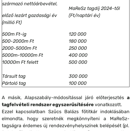
származó nettóárbevétel,
MaReSz tagdíj 2024-től
előző lezárt gazdasági év
(Ft/naptári év)
(millió Ft)
500m Ft-ig
120 000
500-2000m Ft
180 000
2000-5000m Ft
250 000
5000m-10000m Ft
400 000
10000m Ft felett
500 000
Társult tag
300 000
Pártoló tag
100 000
A másik, Alapszabály-módosítással járó előterjesztés
a
tagfelvételi rendszer egyszerűsítésére
vonatkozott.
Ezzel kapcsolatban Szűcs Balázs főtitkár indoklásában
elmondta, hogy szeretnék megkönnyíteni a MaReSz-
tagságra érdemes új rendezvényhelyszínek belépését (pl.