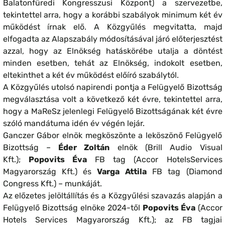
Balatonfüredi Kongresszusi Központ) a szervezetbe,
tekintettel arra, hogy a korábbi szabályok minimum két év
működést írnak elő. A Közgyűlés megvitatta, majd
elfogadta az Alapszabály módosításával járó előterjesztést
azzal, hogy az Elnökség hatáskörébe utalja a döntést
minden esetben, tehát az Elnökség, indokolt esetben,
eltekinthet a két év működést előíró szabálytól.
A Közgyűlés utolsó napirendi pontja a Felügyelő Bizottság
megválasztása volt a következő két évre, tekintettel arra,
hogy a MaReSz jelenlegi Felügyelő Bizottságának két évre
szóló mandátuma idén év végén lejár.
Ganczer Gábor elnök megköszönte a leköszönő Felügyelő
Bizottság –
Éder Zoltán
elnök (Brill Audio Visual
Kft.);
Popovits Éva
FB tag (Accor HotelsServices
Magyarország Kft.) és
Varga Attila
FB tag (Diamond
Congress Kft.) – munkáját.
Az előzetes jelöltállítás és a Közgyűlési szavazás alapján a
Felügyelő Bizottság elnöke 2024-től
Popovits Éva
(Accor
Hotels Services Magyarország Kft.); az FB tagjai