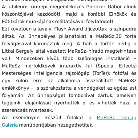
A jubileumi ünnepi megemlékezés Ganczer Gábor elnök
köszöntőjével kezdődött, majd a korábbi Elnökök és
Főtitkárok munkájának méltatásával folytatódott.
Ezt követően a tavalyi Flash Award díjazottak is színpadra
álltak. Az ünnepélyes pillanatokat a MaReSz:30 torta
felvágásával koronáztuk meg. A hab a tortán pedig a
Litkai Gergely által vezetett MaReSz-híradó megtekintése
volt. Mindezeken kívül, több különleges installáció –
MaReSz mérföldkövek interaktív fal (Special Effects)
Mesterséges Intelligencia rajzológép (TorTer); fotófal és
egy külön erre az alkalomra összeállított MaReSz
emlékkönyv – is szórakoztatta a vendégeket az egész est
folyamán. Az ünnepséget tombolával zártuk, amelyen
tagjaink felajánlásait nyerhették el és vihették haza a
szerencsés nyertesek.
Az eseményen készült fotókat a
MaReSz honlap
Galéria
menüpontjában nézegethetitek.