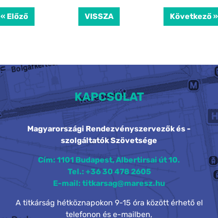
« Előző
VISSZA
Következő »
KAPCSOLAT
Magyarországi Rendezvényszervezők és -
szolgáltatók Szövetsége
Cím: 1101 Budapest, Albertirsai út 10.
Tel.: +36 30 478 2605
E-mail: titkarsag@maresz.hu
A titkárság hétköznapokon 9-15 óra között érhető el
telefonon és e-mailben,