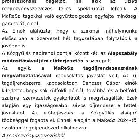
professzionális cégekből áll, akik az üzleti
rendezvényszervezés teljes spektrumát lefedik. A
MaReSz-tagokkal való együttdolgozás egyfajta minőségi
garanciát jelent.
Az Elnök aláhúzta, hogy a szakmai műhelymunka
elsősorban a Szervezet hét tagozatában folytatódik a
jövőben is.
A Közgyűlés napirendi pontjai között két, az
Alapszabály
módosításával járó előterjesztés
is szerepelt.
Az egyik,
a MaReSz tagdíjrendszeszrének
megváltoztatásával
kapcsolatos javaslat volt. Az új
tagdíjrendszerrel kapcsolatban Ganczer Gábor elnök
kifejtette, hogy sok külföldi példát, továbbá és a belföldi
szakmai szervezetek gyakorlatát is megvizsgálták. Ezek
alapján egy igazságosabb, sávos díjrendszerre tettek
javaslatot. Az előterjesztést a Közgyűlés elsöprő
többséggel fogadta el. Ennek alapján a MaReSz 2024-től
az alábbi tagdíjrendszert alkalmazza:
A rendezvényszervezésből