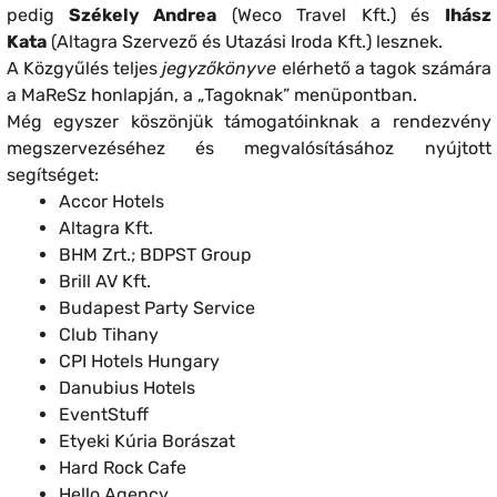
pedig
Székely Andrea
(Weco Travel Kft.) és
Ihász
Kata
(Altagra Szervező és Utazási Iroda Kft.) lesznek.
A Közgyűlés teljes
jegyzőkönyve
elérhető a tagok számára
a MaReSz honlapján, a „Tagoknak” menüpontban.
Még egyszer köszönjük támogatóinknak a rendezvény
megszervezéséhez és megvalósításához nyújtott
segítséget:
Accor Hotels
Altagra Kft.
BHM Zrt.; BDPST Group
Brill AV Kft.
Budapest Party Service
Club Tihany
CPI Hotels Hungary
Danubius Hotels
EventStuff
Etyeki Kúria Borászat
Hard Rock Cafe
Hello Agency