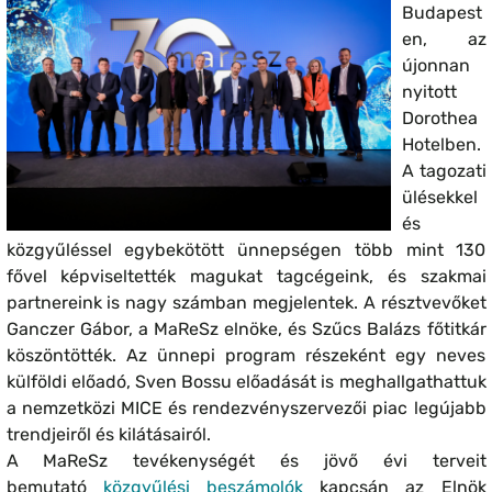
Budapest
en, az
újonnan
nyitott
Dorothea
Hotelben.
A tagozati
ülésekkel
és
közgyűléssel egybekötött ünnepségen több mint 130
fővel képviseltették magukat tagcégeink, és szakmai
partnereink is nagy számban megjelentek. A résztvevőket
Ganczer Gábor, a MaReSz elnöke, és Szűcs Balázs főtitkár
köszöntötték. Az ünnepi program részeként egy neves
külföldi előadó, Sven Bossu előadását is meghallgathattuk
a nemzetközi MICE és rendezvényszervezői piac legújabb
trendjeiről és kilátásairól.
A MaReSz tevékenységét és jövő évi terveit
bemutató
közgyűlési beszámolók
kapcsán az Elnök