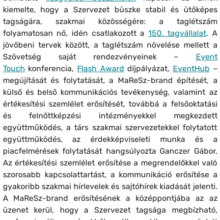
kiemelte, hogy a Szervezet büszke stabil és ütőképes
tagságára, szakmai közösségére: a taglétszám
folyamatosan nő, idén csatlakozott a
150. tagvállalat
. A
jövőbeni tervek között, a taglétszám növelése mellett a
Szövetség saját rendezvényeinek –
Event
Touch
konferencia,
Flash Award
díjpályázat,
EventHub
–
megújítását és folytatását, a MaReSz-brand építését, a
külső és belső kommunikációs tevékenység, valamint az
értékesítési szemlélet erősítését, továbbá a felsőoktatási
és felnőttképzési intézményekkel megkezdett
együttműködés, a társ szakmai szervezetekkel folytatott
együttműködés, az érdekképviseleti munka és a
piacfelmérések folytatását hangsúlyozta Ganczer Gábor.
Az értékesítési szemlélet erősítése a megrendelőkkel való
szorosabb kapcsolattartást, a kommunikáció erősítése a
gyakoribb szakmai hírlevelek és sajtóhírek kiadását jelenti.
A MaReSz-brand erősítésének a középpontjába az az
üzenet kerül, hogy a Szervezet tagsága megbízható,