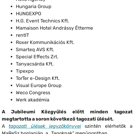
Hungaria Group
HUNGEXPO
H.G. Event Technics Kft.
Mamaison Hotel Andrássy Étterme
rentIT
Roxer Kommunikációs Kft.
Smarteq AVS Kft.
Special Effects Zrt.
Tanyacsárda Kft.
Tipexpo
TorTer e-Design Kft.
Visual Europe Group
Weco Congress
Werk akadémia
A Jubileumi Közgyűlés előtt minden tagozat
megtartotta a soron következő tagozati ülését.
A
tagozati ülések jegyzőkönyvei
szintén elérhetők a
MaReSz honlapján, a „Tagoknak” menüpontban.