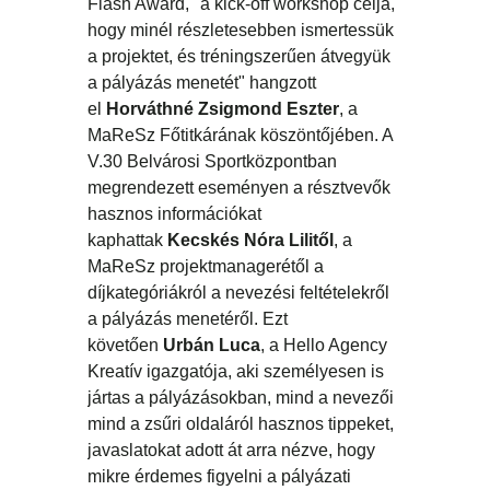
Flash Award, "a kick-off workshop célja,
hogy minél részletesebben ismertessük
a projektet, és tréningszerűen átvegyük
a pályázás menetét" hangzott
el
Horváthné Zsigmond Eszter
, a
MaReSz Főtitkárának köszöntőjében. A
V.30 Belvárosi Sportközpontban
megrendezett eseményen a résztvevők
hasznos információkat
kaphattak
Kecskés Nóra Lilitől
, a
MaReSz projektmanagerétől a
díjkategóriákról a nevezési feltételekről
a pályázás menetéről. Ezt
követően
Urbán Luca
, a Hello Agency
Kreatív igazgatója, aki személyesen is
jártas a pályázásokban, mind a nevezői
mind a zsűri oldaláról hasznos tippeket,
javaslatokat adott át arra nézve, hogy
mikre érdemes figyelni a pályázati