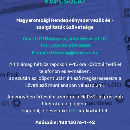
KAPCSOLAT
Magyarországi Rendezvényszervezők és -
szolgáltatók Szövetsége
Cím: 1101 Budapest, Albertirsai út 10.
Tel.: +36 30 478 2605
E-mail: titkarsag@maresz.hu
A titkárság hétköznapokon 9-15 óra között érhető el
telefonon és e-mailben,
az ezután az időpont után érkező megkeresésekre a
következő munkanapon válaszolunk.
Amennyiben értesülni szeretne a MaReSz legfrissebb
híreiről és tagi újdon-
ságairól, hírlevelünkre
ITT
iratkozhat fel.
Adószám: 18013076-1-42