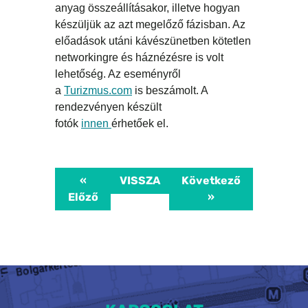
anyag összeállításakor, illetve hogyan
készüljük az azt megelőző fázisban. Az
előadások utáni kávészünetben kötetlen
networkingre és háznézésre is volt
lehetőség. Az eseményről
a
Turizmus.com
is beszámolt. A
rendezvényen készült
fotók
innen
érhetőek el.
«
VISSZA
Következő
Előző
»