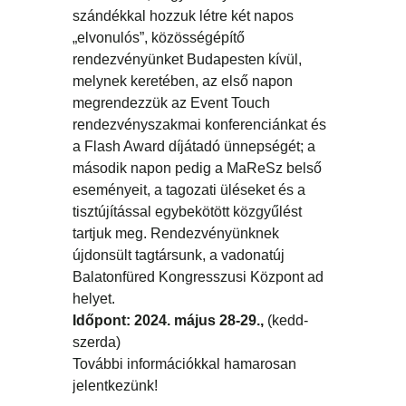
szándékkal hozzuk létre két napos
„elvonulós”, közösségépítő
rendezvényünket Budapesten kívül,
melynek keretében, az első napon
megrendezzük az Event Touch
rendezvényszakmai konferenciánkat és
a Flash Award díjátadó ünnepségét; a
második napon pedig a MaReSz belső
eseményeit, a tagozati üléseket és a
tisztújítással egybekötött közgyűlést
tartjuk meg. Rendezvényünknek
újdonsült tagtársunk, a vadonatúj
Balatonfüred Kongresszusi Központ ad
helyet.
Időpont: 2024. május 28-29.,
(kedd-
szerda)
További információkkal hamarosan
jelentkezünk!