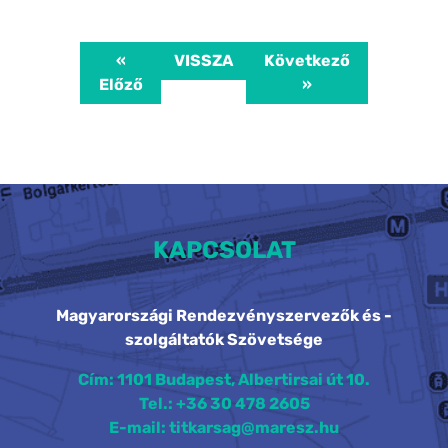
«
VISSZA
Következő
Előző
»
KAPCSOLAT
Magyarországi Rendezvényszervezők és -
szolgáltatók Szövetsége
Cím: 1101 Budapest, Albertirsai út 10.
Tel.: +36 30 478 2605
E-mail: titkarsag@maresz.hu