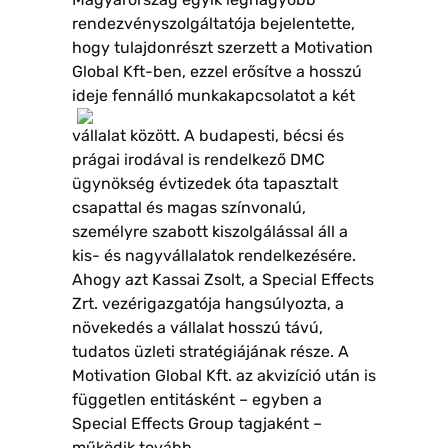
rendezvényszolgáltatója bejelentette,
hogy tulajdonrészt szerzett a Motivation
Global Kft-ben, ezzel erősítve a hosszú
ideje fennálló munkakapcsolato
t a két
vállalat között. A budapesti, bécsi és
prágai irodával is rendelkező DMC
ügynökség évtizedek óta tapasztalt
csapattal és magas színvonalú,
személyre szabott kiszolgálással áll a
kis- és nagyvállalatok rendelkezésére.
Ahogy azt Kassai Zsolt, a Special Effects
Zrt. vezérigazgatója hangsúlyozta, a
növekedés a vállalat hosszú távú,
tudatos üzleti stratégiájának része. A
Motivation Global Kft. az akvizíció után is
független entitásként – egyben a
Special Effects Group tagjaként –
működik tovább.