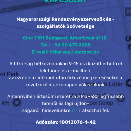
KAPCSOLAT
Magyarországi Rendezvényszervezők és -
szolgáltatók Szövetsége
Cím: 1101 Budapest, Albertirsai út 10.
Tel.: +36 30 478 2605
E-mail: titkarsag@maresz.hu
A titkárság hétköznapokon 9-15 óra között érhető el
telefonon és e-mailben,
az ezután az időpont után érkező megkeresésekre a
következő munkanapon válaszolunk.
Amennyiben értesülni szeretne a MaReSz legfrissebb
híreiről és tagi újdon-
ságairól, hírlevelünkre
ITT
iratkozhat fel.
Adószám: 18013076-1-42