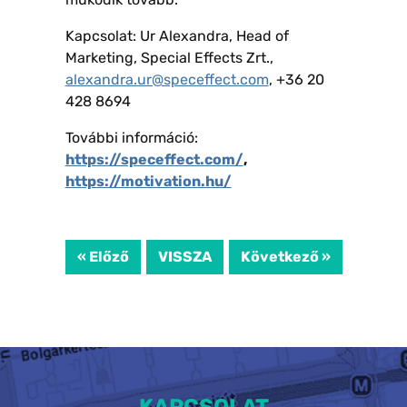
Kapcsolat: Ur Alexandra, Head of
Marketing, Special Effects Zrt.,
alexandra.ur@speceffect.com
, +36 20
428 8694
További információ:
https://speceffect.com/
,
https://motivation.hu/
« Előző
VISSZA
Következő »