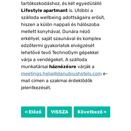
tartókozkodáshoz, és két egyedülálló
Lifestyle apartmant
is. Utóbbi a
szálloda wellbeing adottságaira erősít,
hiszen a külön nappali és hálószoba
mellett konyhával, Dunára néző
erkéllyel, saját szaunával és komplex
edzőtermi gyakorlatok elvégzését
lehetővé tevő TechnoGym gépekkel
várja a vendégeket. A
szálloda
munkatársai
háznézésre
várják a
meetings.helia@danubiushotels.com
e-
mail címen a szakmai érdeklődők
jelentkezését.
« Előző
VISSZA
Következő »