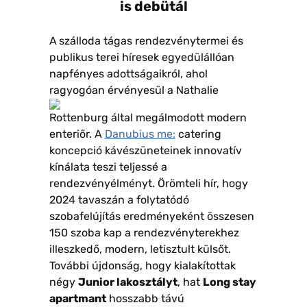
is debütál
A
szálloda tágas rendezvénytermei és
publikus terei híresek egyedülállóan
napfényes adottságaikról, ahol
ragyogóan érvényesül a
Nathalie
Rottenburg által megálmodott modern
enteriőr. A
Danubius me:
catering
koncepció kávészüneteinek innovatív
kínálata teszi teljessé a
rendezvényélményt. Örömteli hír, hogy
2024 tavaszán a folytatódó
szobafelújítás eredményeként összesen
150 szoba kap a rendezvényterekhez
illeszkedő, modern, letisztult külsőt.
További újdonság, hogy kialakítottak
négy
Junior lakosztályt
, hat
Long stay
apartmant
hosszabb távú