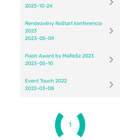
arrow_forward_ios
2023-10-24
Rendezvény ReStart konferencia
arrow_forward_ios
2023
2023-05-09
Flash Award by MaReSz 2023
arrow_forward_ios
2023-05-10
Event Touch 2022
arrow_forward_ios
2022-03-08
1