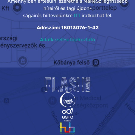
Amennyiben értesülni szeretne a MaReSz legfrissebb
híreiről és tagi újdon-
ságairól, hírlevelünkre
ITT
iratkozhat fel.
Adószám: 18013076-1-42
Adatkezelési tájékoztató