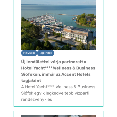
rendezvényszakmai konferenciánk
tapasztalatainak értékelése állt.
Átbeszéltük, mi...
Helyszín
Tagi hírek
Új lendülettel várja partnereit a
Hotel Yacht**** Wellness & Business
Siófokon, immár az Accent Hotels
tagjaként
A Hotel Yacht**** Wellness & Business
Siófok egyik legkedveltebb vízparti
rendezvény- és
konferenciahelyszíneként egész éven
át várja üzleti partnereit. A szálloda