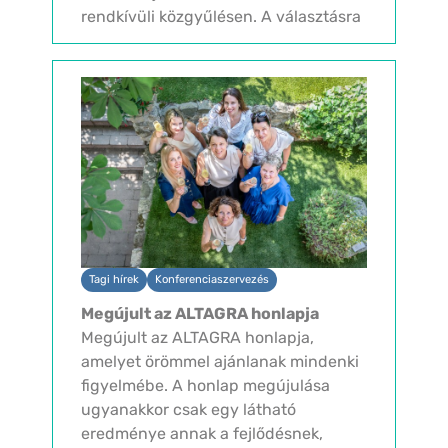
rendkívüli közgyűlésen. A választásra
– amely a MaReSz Alapszabályában
rögzített jelöltállítási és választási
rend szerint...
Tagi hírek
Konferenciaszervezés
Megújult az ALTAGRA honlapja
Megújult az ALTAGRA honlapja,
amelyet örömmel ajánlanak mindenki
figyelmébe. A honlap megújulása
ugyanakkor csak egy látható
eredménye annak a fejlődésnek,