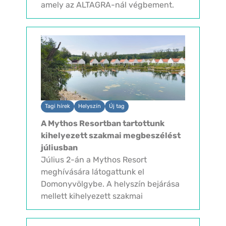
amely az ALTAGRA-nál végbement.
Az elmúlt években tudatosan
építették és bővítették csapatukat.
Örömükre egy új...
Tagi hírek
Helyszín
Új tag
A Mythos Resortban tartottunk
kihelyezett szakmai megbeszélést
júliusban
Július 2-án a Mythos Resort
meghívására látogattunk el
Domonyvölgybe. A helyszín bejárása
mellett kihelyezett szakmai
megbeszélést is tartottunk, amelynek
középpontjában az idei Event Touch