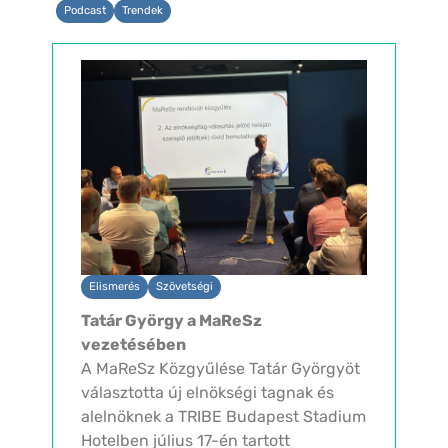
Podcast
Trendek
Elismerés
Szövetségi
Tatár György a MaReSz
vezetésében
A MaReSz Közgyűlése Tatár Györgyöt
választotta új elnökségi tagnak és
alelnöknek a TRIBE Budapest Stadium
Hotelben július 17-én tartott