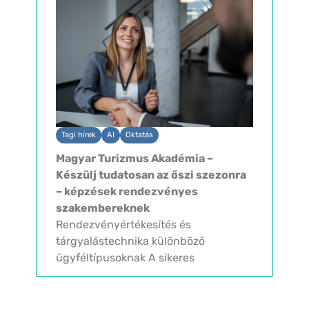
kiváló elhelyezkedésének
köszönhetően könnyen és gyorsan
megközelíthető nemcsak Budapest,
hanem az ország...
Tagi hírek
AI
Oktatás
Magyar Turizmus Akadémia –
Készülj tudatosan az őszi szezonra
– képzések rendezvényes
szakembereknek
Rendezvényértékesítés és
tárgyalástechnika különböző
ügyféltípusoknak A sikeres
rendezvényértékesítés ma már nem
csupán a legjobb ajánlatról szól,
hanem arról is, hogy felismerjük, mi