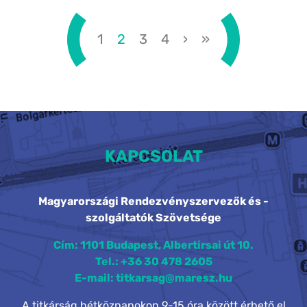
alapján hoznak döntést különböző
ügyfeleink. Ugyanaz az érvelés nem
1
2
3
4
›
»
működik...
KAPCSOLAT
Magyarországi Rendezvényszervezők és -
szolgáltatók Szövetsége
Cím: 1101 Budapest, Albertirsai út 10.
Tel.: +36 30 478 2605
E-mail: titkarsag@maresz.hu
A titkárság hétköznapokon 9-15 óra között érhető el